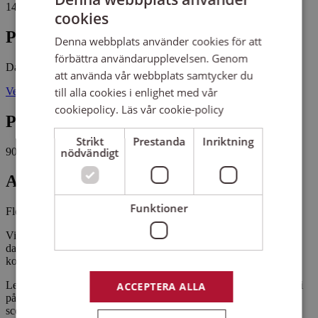
14 tillfällen, 14 studietimmar
cookies
Plats
Denna webbplats använder cookies för att
förbättra användarupplevelsen. Genom
Danslokalen i Kalmar
att använda vår webbplats samtycker du
Verkstadsgatan 17 39239 KALMAR
till alla cookies i enlighet med vår
cookiepolicy.
Läs vår cookie-policy
Pris
Strikt
Prestanda
Inriktning
900 kr
nödvändigt
Antal platser kvar
Funktioner
Fler än 5 platser kvar
Vi lär oss att dansa som en riktig ballerina framför speglarna i
danssalen. Balett utvecklar din rörelseförmåga, smidighet och
koordination.
Lektionen börjar med en uppvärmning vid stången, sedan tränar vi
ACCEPTERA ALLA
på olika danssteg och koreografier som vi sedan uppträder med på
scen i slutet av vårterminen.