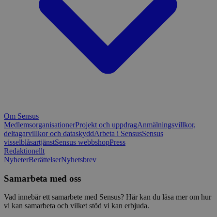
Om Sensus
Medlemsorganisationer
Projekt och uppdrag
Anmälningsvillkor,
deltagarvillkor och dataskydd
Arbeta i Sensus
Sensus
visselblåsartjänst
Sensus webbshop
Press
Redaktionellt
Nyheter
Berättelser
Nyhetsbrev
Samarbeta med oss
Vad innebär ett samarbete med Sensus? Här kan du läsa mer om hur
vi kan samarbeta och vilket stöd vi kan erbjuda.