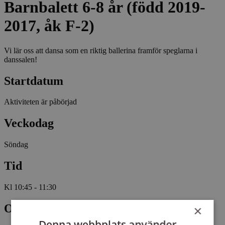
Barnbalett 6-8 år (född 2019-
2017, åk F-2)
Vi lär oss att dansa som en riktig ballerina framför speglarna i
danssalen!
Startdatum
Aktiviteten är påbörjad
Veckodag
Söndag
Tid
Kl 10:45 - 11:30
Omfattning
×
Denna webbplats använder