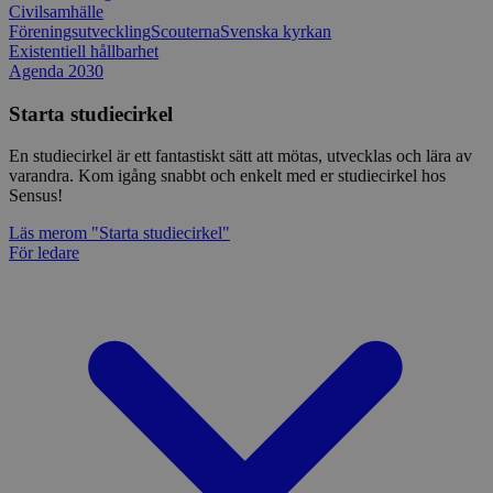
Civilsamhälle
Föreningsutveckling
Scouterna
Svenska kyrkan
Existentiell hållbarhet
Agenda 2030
Starta studiecirkel
En studiecirkel är ett fantastiskt sätt att mötas, utvecklas och lära av
varandra. Kom igång snabbt och enkelt med er studiecirkel hos
Sensus!
Läs mer
om "Starta studiecirkel"
För ledare