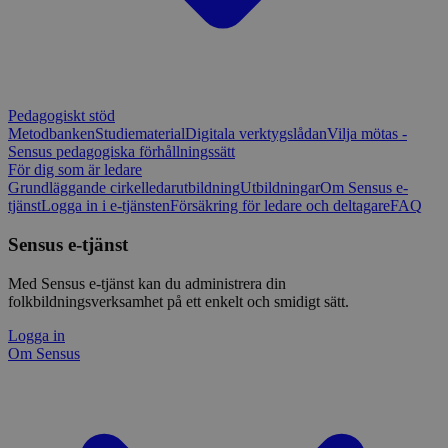
Pedagogiskt stöd
Metodbanken
Studiematerial
Digitala verktygslådan
Vilja mötas -
Sensus pedagogiska förhållningssätt
För dig som är ledare
Grundläggande cirkelledarutbildning
Utbildningar
Om Sensus e-
tjänst
Logga in i e-tjänsten
Försäkring för ledare och deltagare
FAQ
Sensus e-tjänst
Med Sensus e-tjänst kan du administrera din
folkbildningsverksamhet på ett enkelt och smidigt sätt.
Logga in
Om Sensus