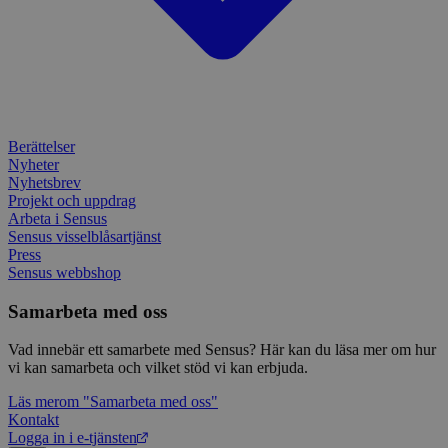
enkät
IDE
1 år
Denn
Google LLC
attribution_user_id
1 år
Denna 
av D
Typeform
.doubleclick.net
Typef
utfö
.typeform.com
använd
hur 
använ
anv
webbp
web
enkät
even
slut
ha s
AWSALBTGCORS
7 dagar
Denna 
Amazon Web
Berättelser
bes
Typef
Services, Inc.
Nyheter
webb
använd
form.typeform.com
använ
Nyhetsbrev
webbp
Projekt och uppdrag
enkät
Arbeta i Sensus
Sensus visselblåsartjänst
_ga
1 år 1
Detta
Google LLC
månad
assoc
.sensus.se
Press
Univer
Sensus webbshop
en vik
Googl
analys
Samarbeta med oss
använd
unika
Vad innebär ett samarbete med Sensus? Här kan du läsa mer om hur
tillde
gener
vi kan samarbeta och vilket stöd vi kan erbjuda.
klient
i varj
Läs mer
om "Samarbeta med oss"
webbp
Kontakt
att be
sessi
Logga in i e-tjänsten
för