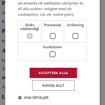
Plats
att använda vår webbplats samtycker du
till alla cookies i enlighet med vår
Åtvids församlingsgård
cookiepolicy.
Läs vår cookie-policy
Kammarbovägen 1 59741 ÅTVIDABERG
Strikt
Prestanda
Inriktning
nödvändigt
Pris
Kostnadsfritt
Funktioner
Antal platser kvar
Fler än 5 platser kvar
Åtvids kyrkokör är en blandad vuxenkör i Åtvidaberg.
ACCEPTERA ALLA
#hittaenkör
AVVISA ALLT
Arrangemangsid:
1651121
Ledare
VISA DETALJER