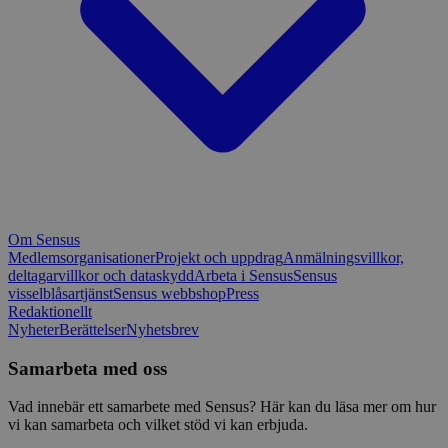
Om Sensus
Medlemsorganisationer
Projekt och uppdrag
Anmälningsvillkor,
deltagarvillkor och dataskydd
Arbeta i Sensus
Sensus
visselblåsartjänst
Sensus webbshop
Press
Redaktionellt
Nyheter
Berättelser
Nyhetsbrev
Samarbeta med oss
Vad innebär ett samarbete med Sensus? Här kan du läsa mer om hur
vi kan samarbeta och vilket stöd vi kan erbjuda.