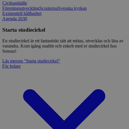
Civilsamhälle
Föreningsutveckling
Scouterna
Svenska kyrkan
Existentiell hållbarhet
Agenda 2030
Starta studiecirkel
En studiecirkel är ett fantastiskt sätt att mötas, utvecklas och lära av
varandra. Kom igång snabbt och enkelt med er studiecirkel hos
Sensus!
Läs mer
om "Starta studiecirkel"
För ledare