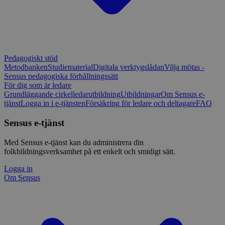
Pedagogiskt stöd
Metodbanken
Studiematerial
Digitala verktygslådan
Vilja mötas -
Sensus pedagogiska förhållningssätt
För dig som är ledare
Grundläggande cirkelledarutbildning
Utbildningar
Om Sensus e-
tjänst
Logga in i e-tjänsten
Försäkring för ledare och deltagare
FAQ
Sensus e-tjänst
Med Sensus e-tjänst kan du administrera din
folkbildningsverksamhet på ett enkelt och smidigt sätt.
Logga in
Om Sensus