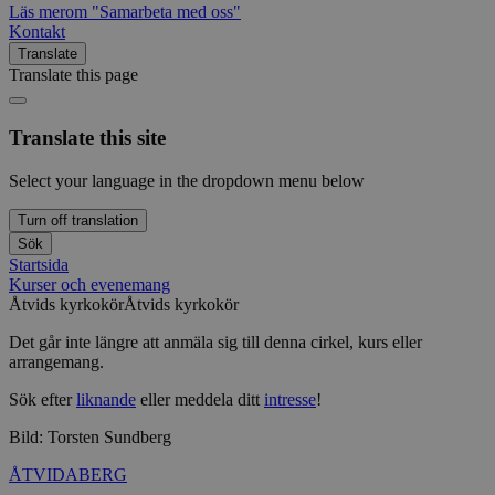
Läs mer
om "Samarbeta med oss"
Kontakt
Translate
Translate this page
Translate this site
Select your language in the dropdown menu below
Turn off translation
Sök
Startsida
Kurser och evenemang
Åtvids kyrkokör
Åtvids kyrkokör
Det går inte längre att anmäla sig till denna cirkel, kurs eller
arrangemang.
Sök efter
liknande
eller meddela ditt
intresse
!
Bild: Torsten Sundberg
ÅTVIDABERG