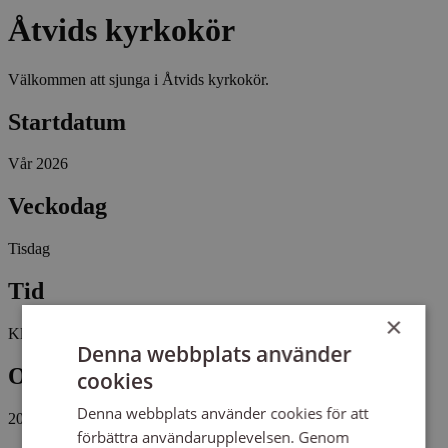
Åtvids kyrkokör
Välkommen att sjunga i Åtvids kyrkokör.
Startdatum
Vår 2026
Veckodag
Tisdag
Tid
×
Kl 19:00 - 21:00
Denna webbplats använder
Omfattning
cookies
Denna webbplats använder cookies för att
20 tillfällen, 30 studietimmar
förbättra användarupplevelsen. Genom