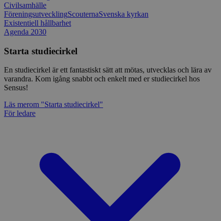
Civilsamhälle
Föreningsutveckling
Scouterna
Svenska kyrkan
Existentiell hållbarhet
Agenda 2030
Starta studiecirkel
En studiecirkel är ett fantastiskt sätt att mötas, utvecklas och lära av
varandra. Kom igång snabbt och enkelt med er studiecirkel hos
Sensus!
Läs mer
om "Starta studiecirkel"
För ledare