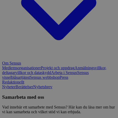
Om Sensus
Medlemsorganisationer
Projekt och uppdrag
Anmälningsvillkor,
deltagarvillkor och dataskydd
Arbeta i Sensus
Sensus
visselblåsartjänst
Sensus webbshop
Press
Redaktionellt
Nyheter
Berättelser
Nyhetsbrev
Samarbeta med oss
Vad innebär ett samarbete med Sensus? Här kan du läsa mer om hur
vi kan samarbeta och vilket stöd vi kan erbjuda.