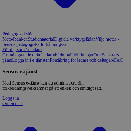
Pedagogiskt stöd
Metodbanken
Studiematerial
Digitala verktygslådan
Vilja mötas -
Sensus pedagogiska förhållningssätt
För dig som är ledare
Grundläggande cirkelledarutbildning
Utbildningar
Om Sensus e-
tjänst
Logga in i e-tjänsten
Försäkring för ledare och deltagare
FAQ
Sensus e-tjänst
Med Sensus e-tjänst kan du administrera din
folkbildningsverksamhet på ett enkelt och smidigt sätt.
Logga in
Om Sensus