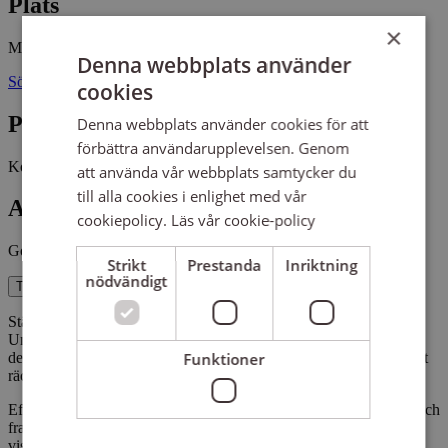
Plats
×
Mötesplatsen - Göteborgs föreningscenter
GFC
Denna webbplats använder
Södra Allégatan 1B 41301 GÖTEBORG
cookies
Pris
Denna webbplats använder cookies för att
förbättra användarupplevelsen. Genom
Kostnadsfritt
att använda vår webbplats samtycker du
till alla cookies i enlighet med vår
Antal platser kvar
cookiepolicy.
Läs vår cookie-policy
Gott om platser kvar
Strikt
Prestanda
Inriktning
nödvändigt
Till anmälan
Ständigt påminns vi om källkritikens betydelse för demokratin.
Under de senaste åren har vi sett många exempel på hur
Funktioner
demokratiska val har manipulerats, och det får oss att undra om det
räcker med källkritik?
Eftersom vår mediekonsumtion i dag till stor del består av bilder, och
framför allt rörliga bilder, är föreläsningen till stor del visuell och
visar vad som omger oss i samhället, särskilt med utgångspunkt i