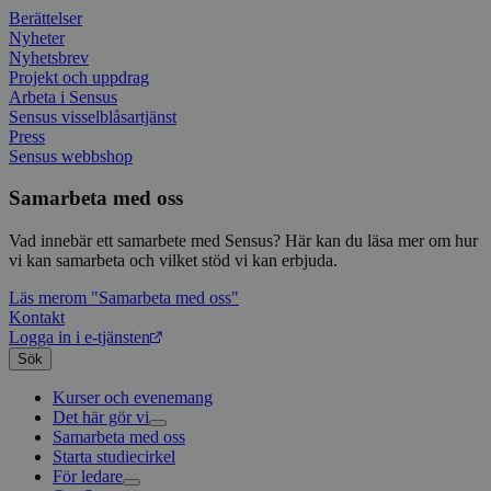
Googl
Berättelser
analys
använd
Nyheter
unika
Nyhetsbrev
tillde
Projekt och uppdrag
gener
Arbeta i Sensus
klient
i varj
Sensus visselblåsartjänst
webbp
Press
att be
Sensus webbshop
sessi
för
webbp
Samarbeta med oss
_pk_ses.1.c859
www.sensus.se
30
Det h
minuter
associ
Vad innebär ett samarbete med Sensus? Här kan du läsa mer om hur
platt
vi kan samarbeta och vilket stöd vi kan erbjuda.
källk
för at
Läs mer
om "Samarbeta med oss"
att sp
betee
Kontakt
webbp
Logga in i e-tjänsten
är en 
prefix
Sök
kort s
bokstä
Kurser och evenemang
refer
Det här gör vi
instäl
Samarbeta med oss
Livsfrågor
mtm_consent
1 år 1
Cooki
InnoCraft Ltd
Starta studiecirkel
Kultur och skapande
Interreligiöst arbete
månad
utgång
www.sensus.se
För ledare
Civilsamhälle
Existentiell och psykisk hälsa
Musik
komma