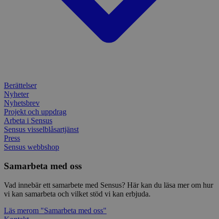
_ga
1 år 1
Detta
Google LLC
månad
assoc
.sensus.se
Univer
en vik
Googl
analys
använd
unika
tillde
gener
klient
Berättelser
i varj
Nyheter
webbp
att be
Nyhetsbrev
sessi
Projekt och uppdrag
för
Arbeta i Sensus
webbp
Sensus visselblåsartjänst
_pk_ses.1.c859
www.sensus.se
30
Det h
Press
minuter
associ
Sensus webbshop
platt
källk
Samarbeta med oss
för at
att sp
betee
Vad innebär ett samarbete med Sensus? Här kan du läsa mer om hur
webbp
är en 
vi kan samarbeta och vilket stöd vi kan erbjuda.
prefix
kort s
Läs mer
om "Samarbeta med oss"
bokstä