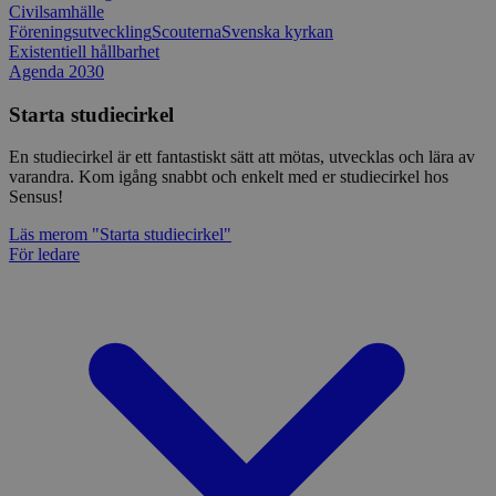
Civilsamhälle
Föreningsutveckling
Scouterna
Svenska kyrkan
Existentiell hållbarhet
Agenda 2030
Starta studiecirkel
En studiecirkel är ett fantastiskt sätt att mötas, utvecklas och lära av
varandra. Kom igång snabbt och enkelt med er studiecirkel hos
Sensus!
Läs mer
om "Starta studiecirkel"
För ledare