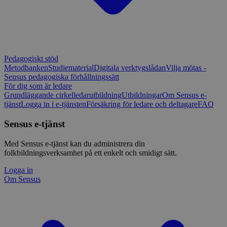
Pedagogiskt stöd
Metodbanken
Studiematerial
Digitala verktygslådan
Vilja mötas -
Sensus pedagogiska förhållningssätt
För dig som är ledare
Grundläggande cirkelledarutbildning
Utbildningar
Om Sensus e-
tjänst
Logga in i e-tjänsten
Försäkring för ledare och deltagare
FAQ
Sensus e-tjänst
Med Sensus e-tjänst kan du administrera din
folkbildningsverksamhet på ett enkelt och smidigt sätt.
Logga in
Om Sensus