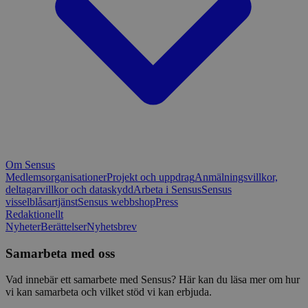
Om Sensus
Medlemsorganisationer
Projekt och uppdrag
Anmälningsvillkor,
deltagarvillkor och dataskydd
Arbeta i Sensus
Sensus
visselblåsartjänst
Sensus webbshop
Press
Redaktionellt
Nyheter
Berättelser
Nyhetsbrev
Samarbeta med oss
Vad innebär ett samarbete med Sensus? Här kan du läsa mer om hur
vi kan samarbeta och vilket stöd vi kan erbjuda.