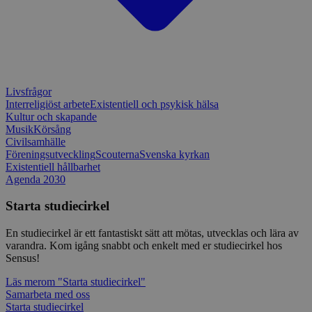
utformad 
en webbpl
typ av pr
på webbfo
_splunk_rum_sid
sensus.wufoo.com
15
Denna coo
minuter
Wufoo fö
belastnin
webbplats
Livsfrågor
förhindra
webbplats
Interreligiöst arbete
Existentiell och psykisk hälsa
Kultur och skapande
Storage declaration
Musik
Körsång
Civilsamhälle
Storage
Föreningsutveckling
Scouterna
Svenska kyrkan
Namn
Beskrivning
type
Existentiell hållbarhet
Agenda 2030
lastExternalReferrerTime
Local
storage
Starta studiecirkel
lastExternalReferrer
Local
storage
En studiecirkel är ett fantastiskt sätt att mötas, utvecklas och lära av
varandra. Kom igång snabbt och enkelt med er studiecirkel hos
Sensus!
Läs mer
om "Starta studiecirkel"
Leverantör
Namn
Utgång
Beskrivning
Samarbeta med oss
/
Domän
Leverantör
/
Namn
Utgång
Beskr
Starta studiecirkel
Domän