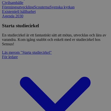
Civilsamhälle
Föreningsutveckling
Scouterna
Svenska kyrkan
Existentiell hållbarhet
Agenda 2030
Starta studiecirkel
En studiecirkel är ett fantastiskt sätt att mötas, utvecklas och lära av
varandra. Kom igång snabbt och enkelt med er studiecirkel hos
Sensus!
Läs mer
om "Starta studiecirkel"
För ledare