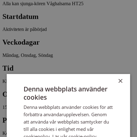
Alla kan sjunga-kören Våghalsarna HT25
Startdatum
Aktiviteten är påbörjad
Veckodagar
Måndag, Onsdag, Söndag
Tid
×
Kl 18:30 - 19:30
Denna webbplats använder
Omfattning
cookies
Denna webbplats använder cookies för att
15 tillfällen, 15 studietimmar
förbättra användarupplevelsen. Genom
Pris
att använda vår webbplats samtycker du
till alla cookies i enlighet med vår
Kostnadsfritt
cookiepolicy.
Läs vår cookie-policy