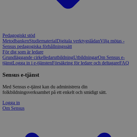
Pedagogiskt stöd
Metodbanken
Studiematerial
Digitala verktygslådan
Vilja mötas -
Sensus pedagogiska förhållningssätt
För dig som är ledare
Grundläggande cirkelledarutbildning
Utbildningar
Om Sensus e-
tjänst
Logga in i e-tjänsten
Försäkring för ledare och deltagare
FAQ
Sensus e-tjänst
Med Sensus e-tjänst kan du administrera din
folkbildningsverksamhet på ett enkelt och smidigt sätt.
Logga in
Om Sensus