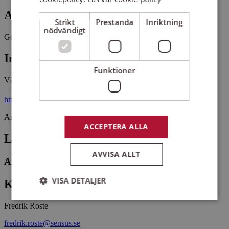
Antal platser kvar
Strikt
Prestanda
Inriktning
nödvändigt
Gott om platser kvar
Innehåll
Funktioner
Välkomna till Alla kan sjunga-kören Våghalsarna!
https://www.sensus.se/anmalningsvillkor
Arrangemangsid:
1634340
ACCEPTERA ALLA
Ledare
AVVISA ALLT
Annika Hudak
VISA DETALJER
Kontaktperson
Fredrik Roste
Strikt nödvändigt
Prestanda
Inriktning
fredrik.roste@sensus.se