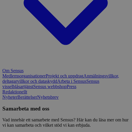
Om Sensus
Medlemsorganisationer
Projekt och uppdrag
Anmälningsvillkor,
deltagarvillkor och dataskydd
Arbeta i Sensus
Sensus
visselblåsartjänst
Sensus webbshop
Press
Redaktionellt
Nyheter
Berättelser
Nyhetsbrev
Samarbeta med oss
Vad innebär ett samarbete med Sensus? Här kan du läsa mer om hur
vi kan samarbeta och vilket stöd vi kan erbjuda.