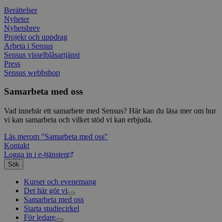
använd
hur 
använ
anv
Berättelser
webbp
web
Nyheter
enkät
even
Nyhetsbrev
slut
Projekt och uppdrag
ha s
AWSALBTGCORS
7 dagar
Denna 
Amazon Web
bes
Typef
Services, Inc.
Arbeta i Sensus
webb
använd
form.typeform.com
Sensus visselblåsartjänst
använ
Press
webbp
enkät
Sensus webbshop
_ga
1 år 1
Detta
Google LLC
Samarbeta med oss
månad
assoc
.sensus.se
Univer
en vik
Vad innebär ett samarbete med Sensus? Här kan du läsa mer om hur
Googl
vi kan samarbeta och vilket stöd vi kan erbjuda.
analys
använd
unika
Läs mer
om "Samarbeta med oss"
tillde
Kontakt
gener
Logga in i e-tjänsten
klient
i varj
Sök
webbp
att be
Kurser och evenemang
sessi
Det här gör vi
för
webbp
Samarbeta med oss
Livsfrågor
Starta studiecirkel
Kultur och skapande
Interreligiöst arbete
_pk_ses.1.c859
www.sensus.se
30
Det h
För ledare
Civilsamhälle
Existentiell och psykisk hälsa
Musik
minuter
associ