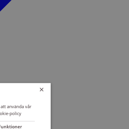
×
att använda vår
okie-policy
Funktioner