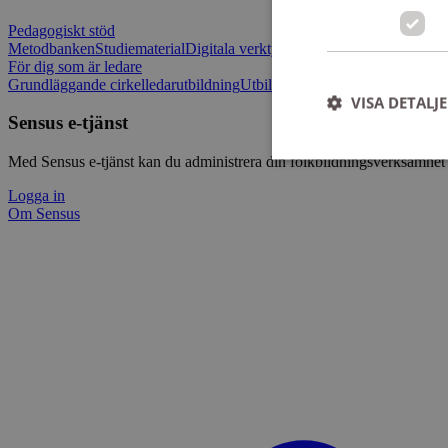
Pedagogiskt stöd
Metodbanken
Studiematerial
Digitala verktygslådan
Vilja mötas - Sensu
För dig som är ledare
Grundläggande cirkelledarutbildning
Utbildningar
Om Sensus e-tjänst
L
VISA DETALJ
Sensus e-tjänst
Med Sensus e-tjänst kan du administrera din folkbildningsverksamhet p
Logga in
Om Sensus
Strikt nödvändiga ka
användas ordentligt 
Namn
ep201
CookieScriptConse
csrftoken