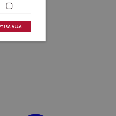
PTERA ALLA
bbplatsen kan inte
lansering,
missbruk.
nsten för att komma
r nödvändigt att
t.
lingsplattform för
plats mot en viss