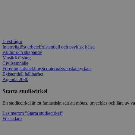
Livsfrågor
Interreligiöst arbete
Existentiell och psykisk hälsa
Kultur och skapande
Musik
Körsång
Civilsamhälle
Föreningsutveckling
Scouterna
Svenska kyrkan
Existentiell hållbarhet
Agenda 2030
Starta studiecirkel
En studiecirkel är ett fantastiskt sätt att mötas, utvecklas och lära a
Läs mer
om "Starta studiecirkel"
För ledare