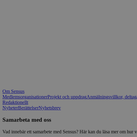
_fbp
.spot
mtm_consent_rem
__Secure-ROLLOU
matomo_ignore
VISITOR_PRIVACY_
matomo_sessid
YSC
_pk_ses
IDE
_ga_1RP1H45CK4
Om Sensus
tf_respondent_cc
Medlemsorganisationer
Projekt och uppdrag
Anmälningsvillkor, deltag
Redaktionellt
Nyheter
Berättelser
Nyhetsbrev
attribution_user_id
Samarbeta med oss
AWSALBTGCORS
Vad innebär ett samarbete med Sensus? Här kan du läsa mer om hur vi