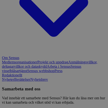
Om Sensus
Medlemsorganisationer
Projekt och uppdrag
Anmälningsvillkor,
deltagarvillkor och dataskydd
Arbeta i Sensus
Sensus
visselblåsartjänst
Sensus webbshop
Press
Redaktionellt
Nyheter
Berättelser
Nyhetsbrev
Samarbeta med oss
Vad innebär ett samarbete med Sensus? Här kan du läsa mer om hur
vi kan samarbeta och vilket stöd vi kan erbjuda.