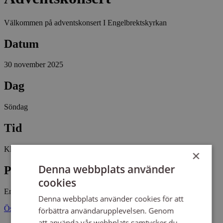
Välkommen på adventskonsert I Engelbrektskyrkan
Datum
30 november 2025
Dag
Söndag
Tid
Kl 17:00 - 18:00
×
Denna webbplats använder
Plats
cookies
Engelbrektskyrkan
Denna webbplats använder cookies för att
Östermalmsgatan 20 11426 STOCKHOLM
förbättra användarupplevelsen. Genom
att använda vår webbplats samtycker du