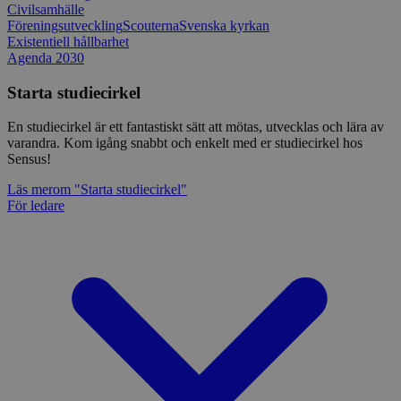
Civilsamhälle
Föreningsutveckling
Scouterna
Svenska kyrkan
Existentiell hållbarhet
Agenda 2030
Starta studiecirkel
En studiecirkel är ett fantastiskt sätt att mötas, utvecklas och lära av
varandra. Kom igång snabbt och enkelt med er studiecirkel hos
Sensus!
Läs mer
om "Starta studiecirkel"
För ledare