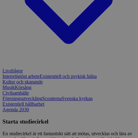
månader
till Djang
Google
4 dagar
webbutvec
Privacy Policy
för Pytho
utformad 
en webbpl
typ av pr
på webbfo
_splunk_rum_sid
sensus.wufoo.com
15
Denna coo
minuter
Wufoo fö
belastnin
webbplats
förhindra
webbplats
Livsfrågor
Storage declaration
Interreligiöst arbete
Existentiell och psykisk hälsa
Storage
Kultur och skapande
Namn
Beskrivning
type
Musik
Körsång
Civilsamhälle
lastExternalReferrerTime
Local
Föreningsutveckling
Scouterna
Svenska kyrkan
storage
Existentiell hållbarhet
lastExternalReferrer
Local
Agenda 2030
storage
Starta studiecirkel
En studiecirkel är ett fantastiskt sätt att mötas, utvecklas och lära av