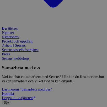
IDE
1 år
Denn
Google LLC
attribution_user_id
1 år
Denna 
av D
Typeform
.doubleclick.net
Typef
utfö
.typeform.com
använd
hur 
använ
anv
webbp
web
enkät
even
slut
Berättelser
ha s
AWSALBTGCORS
7 dagar
Denna 
Amazon Web
Nyheter
bes
Typef
Services, Inc.
webb
använd
Nyhetsbrev
form.typeform.com
använ
Projekt och uppdrag
webbp
Arbeta i Sensus
enkät
Sensus visselblåsartjänst
_ga
1 år 1
Detta
Google LLC
Press
månad
assoc
.sensus.se
Sensus webbshop
Univer
en vik
Googl
Samarbeta med oss
analys
använd
Vad innebär ett samarbete med Sensus? Här kan du läsa mer om hur
unika
tillde
vi kan samarbeta och vilket stöd vi kan erbjuda.
gener
klient
Läs mer
om "Samarbeta med oss"
i varj
Kontakt
webbp
att be
Logga in i e-tjänsten
sessi
Sök
för
webbp