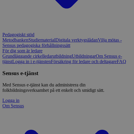
Pedagogiskt stöd
Metodbanken
Studiematerial
Digitala verktygslådan
Vilja mötas -
Sensus pedagogiska förhållningssätt
För dig som är ledare
Grundläggande cirkelledarutbildning
Utbildningar
Om Sensus e-
tjänst
Logga in i e-tjänsten
Försäkring för ledare och deltagare
FAQ
Sensus e-tjänst
Med Sensus e-tjänst kan du administrera din
folkbildningsverksamhet på ett enkelt och smidigt sätt.
Logga in
Om Sensus