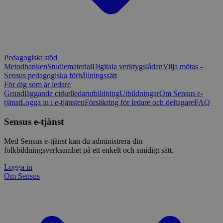
Pedagogiskt stöd
Metodbanken
Studiematerial
Digitala verktygslådan
Vilja mötas -
Sensus pedagogiska förhållningssätt
För dig som är ledare
Grundläggande cirkelledarutbildning
Utbildningar
Om Sensus e-
tjänst
Logga in i e-tjänsten
Försäkring för ledare och deltagare
FAQ
Sensus e-tjänst
Med Sensus e-tjänst kan du administrera din
folkbildningsverksamhet på ett enkelt och smidigt sätt.
Logga in
Om Sensus