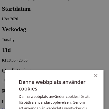
Startdatum
Höst 2026
Veckodag
Torsdag
Tid
Kl 18:30 - 20:30
Omfattning
×
Denna webbplats använder
15 tillfällen, 30 studietimmar
cookies
Plats
Denna webbplats använder cookies för att
Linderås församlingsgård
förbättra användarupplevelsen. Genom
att använda vår webbplats samtycker du