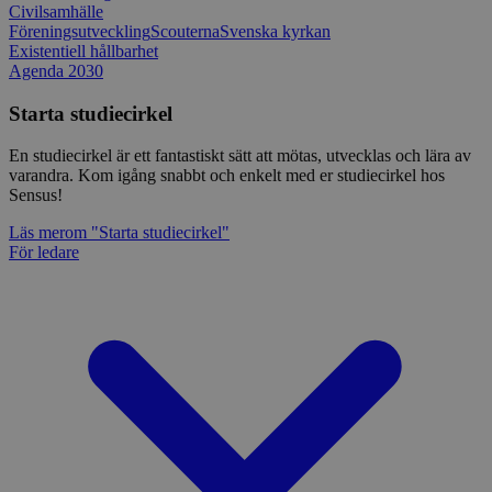
Civilsamhälle
Föreningsutveckling
Scouterna
Svenska kyrkan
Existentiell hållbarhet
Agenda 2030
Starta studiecirkel
En studiecirkel är ett fantastiskt sätt att mötas, utvecklas och lära av
varandra. Kom igång snabbt och enkelt med er studiecirkel hos
Sensus!
Läs mer
om "Starta studiecirkel"
För ledare