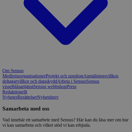
Om Sensus
Medlemsorganisationer
Projekt och uppdrag
Anmälningsvillkor,
deltagarvillkor och dataskydd
Arbeta i Sensus
Sensus
visselblåsartjänst
Sensus webbshop
Press
Redaktionellt
Nyheter
Berättelser
Nyhetsbrev
Samarbeta med oss
Vad innebär ett samarbete med Sensus? Här kan du läsa mer om hur
vi kan samarbeta och vilket stöd vi kan erbjuda.