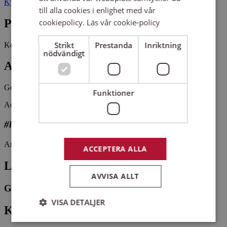
Kyrkbacken 1 57397 TRANÅS
till alla cookies i enlighet med vår
Pris
cookiepolicy.
Läs vår cookie-policy
Strikt
Prestanda
Inriktning
Kostnadsfritt
nödvändigt
Antal platser kvar
Gott om platser kvar
Funktioner
Adelöv/Linderås kyrkokör är en blandad vuxenkör i Tranås.
#hittaenkör
Arrangemangsid:
1663791
ACCEPTERA ALLA
Ledare
AVVISA ALLT
Gösta Nylund
VISA DETALJER
Kontaktperson