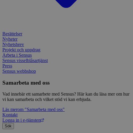
IDE
1 år
Denn
Google LLC
attribution_user_id
1 år
Denna 
av D
Typeform
.doubleclick.net
Typef
utfö
.typeform.com
använd
hur 
använ
anv
webbp
web
enkät
even
slut
Berättelser
ha s
AWSALBTGCORS
7 dagar
Denna 
Amazon Web
Nyheter
bes
Typef
Services, Inc.
Nyhetsbrev
webb
använd
form.typeform.com
använ
Projekt och uppdrag
webbp
Arbeta i Sensus
enkät
Sensus visselblåsartjänst
Press
_ga
1 år 1
Detta
Google LLC
månad
assoc
.sensus.se
Sensus webbshop
Univer
en vik
Samarbeta med oss
Googl
analys
använd
Vad innebär ett samarbete med Sensus? Här kan du läsa mer om hur
unika
tillde
vi kan samarbeta och vilket stöd vi kan erbjuda.
gener
klient
Läs mer
om "Samarbeta med oss"
i varj
Kontakt
webbp
att be
Logga in i e-tjänsten
sessi
Sök
för
webbp