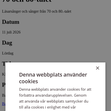
Läsarsånger och sånger från 70 och 80.-talet
Datum
11 juli 2026
Dag
Lördag
Tid
×
Denna webbplats använder
Kl 18:00 - 19:00
cookies
Plats
Denna webbplats använder cookies för att
förbättra användarupplevelsen. Genom
Barkeryds kyrka
att använda vår webbplats samtycker du
Barkeryd kyrka 57194 NÄSSJÖ
till alla cookies i enlighet med vår