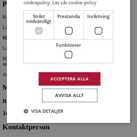
cookiepolicy.
Läs vår cookie-policy
Pris
Strikt
Prestanda
Inriktning
Kostnadsfritt
nödvändigt
Lördag 11 juli 2026 · 18.00–19.00
Musikgudstjänst, Barkeryd
Funktioner
Läsarsånger och sånger från 70 och 80.-talet
Miriam & Jonas Lindbäck samt Rodhe & Clas Jonsson, sång &
musik.
Arrangemangsid:
1661835
ACCEPTERA ALLA
Medverkande
AVVISA ALLT
Rodhe Jonsson
VISA DETALJER
Jonas Lindbäck
Kontaktperson
Strikt nödvändigt
Prestanda
Inriktning