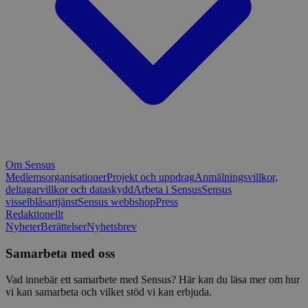
Om Sensus
Medlemsorganisationer
Projekt och uppdrag
Anmälningsvillkor,
deltagarvillkor och dataskydd
Arbeta i Sensus
Sensus
visselblåsartjänst
Sensus webbshop
Press
Redaktionellt
Nyheter
Berättelser
Nyhetsbrev
Samarbeta med oss
Vad innebär ett samarbete med Sensus? Här kan du läsa mer om hur
vi kan samarbeta och vilket stöd vi kan erbjuda.