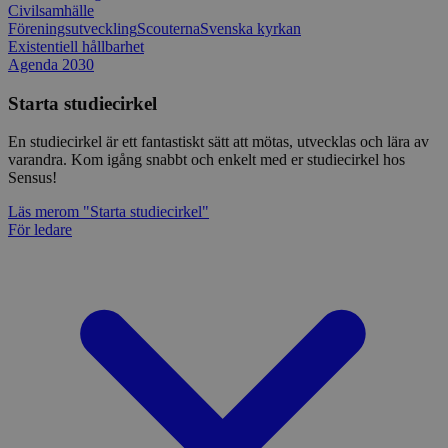
Civilsamhälle
Föreningsutveckling
Scouterna
Svenska kyrkan
Existentiell hållbarhet
Agenda 2030
Starta studiecirkel
En studiecirkel är ett fantastiskt sätt att mötas, utvecklas och lära av
varandra. Kom igång snabbt och enkelt med er studiecirkel hos
Sensus!
Läs mer
om "Starta studiecirkel"
För ledare