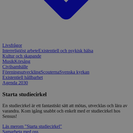
för Pytho
utformad 
en webbpl
typ av pr
på webbfo
_splunk_rum_sid
sensus.wufoo.com
15
Denna coo
minuter
Wufoo fö
belastnin
webbplats
förhindra
Livsfrågor
webbplats
Interreligiöst arbete
Existentiell och psykisk hälsa
Kultur och skapande
Storage declaration
Musik
Körsång
Civilsamhälle
Storage
Namn
Beskrivning
Föreningsutveckling
Scouterna
Svenska kyrkan
type
Existentiell hållbarhet
lastExternalReferrerTime
Local
Agenda 2030
storage
lastExternalReferrer
Local
Starta studiecirkel
storage
En studiecirkel är ett fantastiskt sätt att mötas, utvecklas och lära av
varandra. Kom igång snabbt och enkelt med er studiecirkel hos
Sensus!
Leverantör
Läs mer
om "Starta studiecirkel"
Namn
Utgång
Beskrivning
/
Domän
Leverantör
/
Samarbeta med oss
Namn
Utgång
Beskr