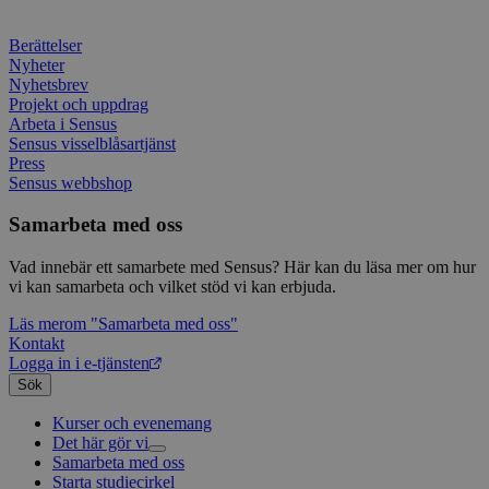
Typef
utfö
.typeform.com
använd
hur 
använ
anv
Berättelser
webbp
web
enkät
even
Nyheter
slut
Nyhetsbrev
ha s
AWSALBTGCORS
7 dagar
Denna 
Amazon Web
Projekt och uppdrag
bes
Typef
Services, Inc.
Arbeta i Sensus
webb
använd
form.typeform.com
använ
Sensus visselblåsartjänst
webbp
Press
enkät
Sensus webbshop
_ga
1 år 1
Detta
Google LLC
månad
assoc
.sensus.se
Samarbeta med oss
Univer
en vik
Googl
Vad innebär ett samarbete med Sensus? Här kan du läsa mer om hur
analys
vi kan samarbeta och vilket stöd vi kan erbjuda.
använd
unika
Läs mer
om "Samarbeta med oss"
tillde
gener
Kontakt
klient
Logga in i e-tjänsten
i varj
webbp
Sök
att be
sessi
Kurser och evenemang
för
Det här gör vi
webbp
Samarbeta med oss
Livsfrågor
_pk_ses.1.c859
www.sensus.se
30
Det h
Starta studiecirkel
Kultur och skapande
Interreligiöst arbete