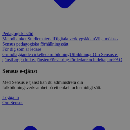
Pedagogiskt stöd
Metodbanken
Studiematerial
Digitala verktygslådan
Vilja mötas -
Sensus pedagogiska förhållningssätt
För dig som är ledare
Grundläggande cirkelledarutbildning
Utbildningar
Om Sensus e-
tjänst
Logga in i e-tjänsten
Försäkring för ledare och deltagare
FAQ
Sensus e-tjänst
Med Sensus e-tjänst kan du administrera din
folkbildningsverksamhet på ett enkelt och smidigt sätt.
Logga in
Om Sensus