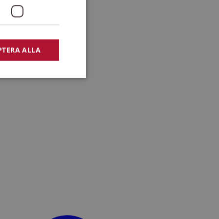
PTERA ALLA
bbplatsen kan inte
lansering,
missbruk.
nsten för att komma
r nödvändigt att
t.
lingsplattform för
plats mot en viss