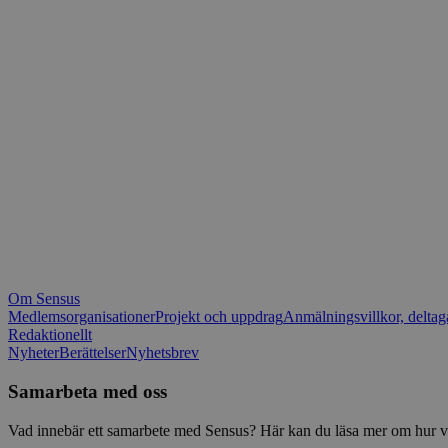
_fbp
.spot
mtm_consent_rem
__Secure-ROLLOU
matomo_ignore
VISITOR_PRIVACY_
matomo_sessid
YSC
_pk_ses
IDE
_ga_1RP1H45CK4
Om Sensus
tf_respondent_cc
Medlemsorganisationer
Projekt och uppdrag
Anmälningsvillkor, deltag
Redaktionellt
Nyheter
Berättelser
Nyhetsbrev
attribution_user_id
Samarbeta med oss
AWSALBTGCORS
Vad innebär ett samarbete med Sensus? Här kan du läsa mer om hur vi