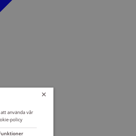
×
att använda vår
okie-policy
Funktioner