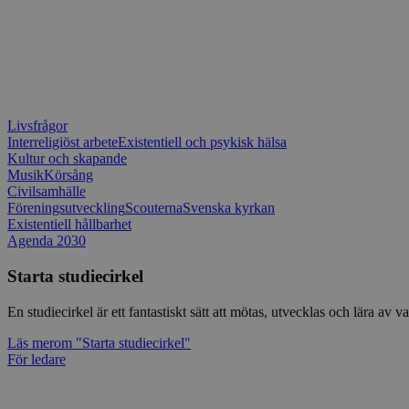
Livsfrågor
Interreligiöst arbete
Existentiell och psykisk hälsa
Kultur och skapande
Musik
Körsång
Civilsamhälle
Föreningsutveckling
Scouterna
Svenska kyrkan
Existentiell hållbarhet
Agenda 2030
Starta studiecirkel
En studiecirkel är ett fantastiskt sätt att mötas, utvecklas och lära a
Läs mer
om "Starta studiecirkel"
För ledare