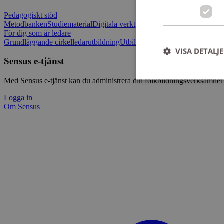
Pedagogiskt stöd
Metodbanken
Studiematerial
Digitala verktygslådan
Vilja mötas - Sensu
För dig som är ledare
Grundläggande cirkelledarutbildning
Utbildningar
Om Sensus e-tjänst
L
VISA DETALJ
Sensus e-tjänst
Med Sensus e-tjänst kan du administrera din folkbildningsverksamhet p
Logga in
Om Sensus
Strikt nödvändiga ka
användas ordentligt 
Namn
ep201
CookieScriptConse
csrftoken