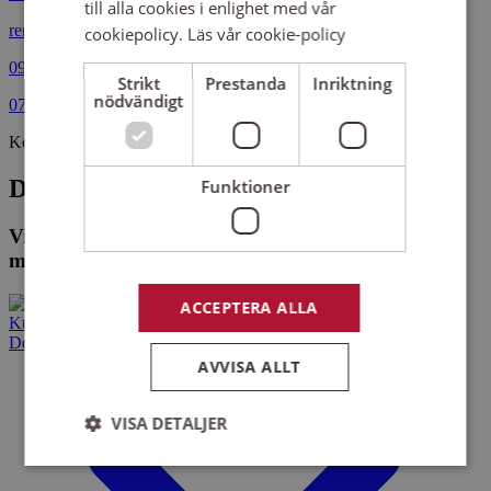
till alla cookies i enlighet med vår
renate.fiala-lundstrom@sensus.se
cookiepolicy.
Läs vår cookie-policy
0920-25 99 82
Strikt
Prestanda
Inriktning
nödvändigt
070-362 99 85
Kollegor
De som arbetar på Sensus Piteå
Funktioner
Vi hittade inga medarbetare eller kontor som
matchar din sökning.
ACCEPTERA ALLA
Kurser och evenemang
Det här gör vi
AVVISA ALLT
VISA DETALJER