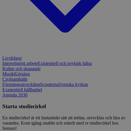
Strikt nödvändigt
Prestanda
Inriktning
Funktioner
Strikt nödvändiga kakor tillåter
kärnwebbplatsfunktioner som användarinloggning
och kontohantering. Webbplatsen kan inte
användas ordentligt utan strikt nödvändiga cookies.
Leverantör
/
Namn
Utgång
Beskrivni
Domän
Livsfrågor
ep201
30
Denna coo
Wufoo
Interreligiöst arbete
Existentiell och psykisk hälsa
minuter
Wufoo fö
.wufoo.com
belastnin
Kultur och skapande
webbplats
Musik
Körsång
förhindra
Civilsamhälle
webbplats
Föreningsutveckling
Scouterna
Svenska kyrkan
CookieScriptConsent
1 månad
Denna coo
CookieScript
Existentiell hållbarhet
Cookie-Sc
www.sensus.se
Agenda 2030
tjänsten 
ihåg prefe
Starta studiecirkel
besökaren
nödvändig
Script.co
En studiecirkel är ett fantastiskt sätt att mötas, utvecklas och lära av
fungerar k
varandra. Kom igång snabbt och enkelt med er studiecirkel hos
csrftoken
www.sensus.se
12
Denna coo
Sensus!
månader
till Djang
Google