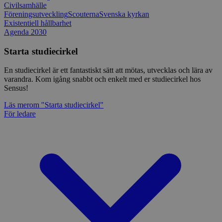
Civilsamhälle
Föreningsutveckling
Scouterna
Svenska kyrkan
Existentiell hållbarhet
Agenda 2030
Starta studiecirkel
En studiecirkel är ett fantastiskt sätt att mötas, utvecklas och lära av
varandra. Kom igång snabbt och enkelt med er studiecirkel hos
Sensus!
Läs mer
om "Starta studiecirkel"
För ledare