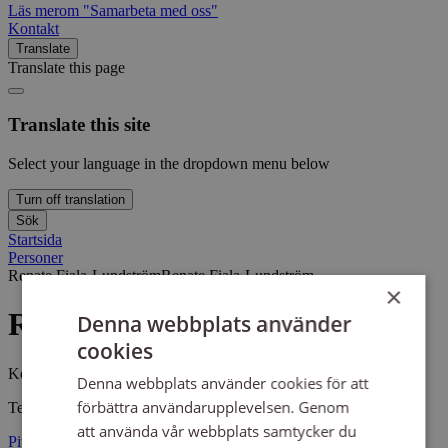
Läs mer
om "Samarbeta med oss"
Kontakt
Translate
Translate this page
Translate this site
Select your language in the dropdown menu below
Turn off translation
Sök
Startsida
Personer
Renate Fiala-Lundström
Renate Fiala-Lundström
×
Renate Fiala-Lundström
Denna webbplats använder
cookies
Koordinator
Denna webbplats använder cookies för att
förbättra användarupplevelsen. Genom
Test
att använda vår webbplats samtycker du
Piteå