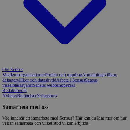
Om Sensus
Medlemsorganisationer
Projekt och uppdrag
Anmälningsvillkor,
deltagarvillkor och dataskydd
Arbeta i Sensus
Sensus
visselblåsartjänst
Sensus webbshop
Press
Redaktionellt
Nyheter
Berättelser
Nyhetsbrev
Samarbeta med oss
Vad innebär ett samarbete med Sensus? Här kan du läsa mer om hur
vi kan samarbeta och vilket stöd vi kan erbjuda.