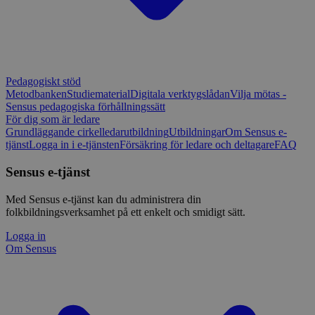
Pedagogiskt stöd
Metodbanken
Studiematerial
Digitala verktygslådan
Vilja mötas -
Sensus pedagogiska förhållningssätt
För dig som är ledare
Grundläggande cirkelledarutbildning
Utbildningar
Om Sensus e-
tjänst
Logga in i e-tjänsten
Försäkring för ledare och deltagare
FAQ
Sensus e-tjänst
Med Sensus e-tjänst kan du administrera din
folkbildningsverksamhet på ett enkelt och smidigt sätt.
Logga in
Om Sensus