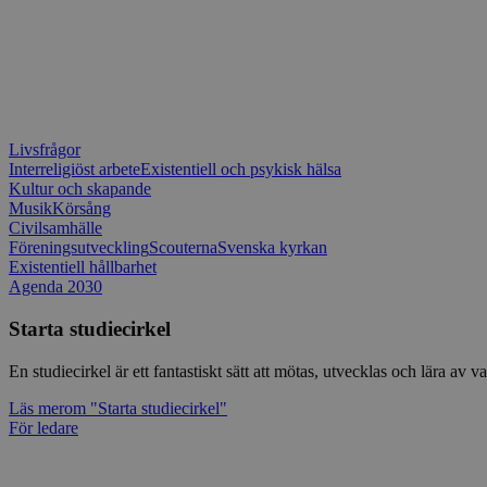
Livsfrågor
Interreligiöst arbete
Existentiell och psykisk hälsa
Kultur och skapande
Musik
Körsång
Civilsamhälle
Föreningsutveckling
Scouterna
Svenska kyrkan
Existentiell hållbarhet
Agenda 2030
Starta studiecirkel
En studiecirkel är ett fantastiskt sätt att mötas, utvecklas och lära a
Läs mer
om "Starta studiecirkel"
För ledare