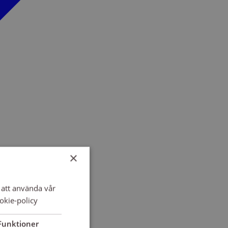
×
att använda vår
okie-policy
Funktioner