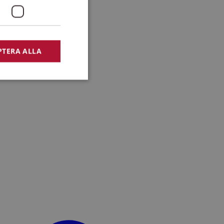
PTERA ALLA
bbplatsen kan inte
lansering,
missbruk.
nsten för att komma
r nödvändigt att
t.
lingsplattform för
plats mot en viss