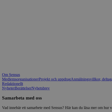
_fbp
.spot
mtm_consent_rem
__Secure-ROLLOU
matomo_ignore
VISITOR_PRIVACY_
matomo_sessid
YSC
_pk_ses
IDE
_ga_1RP1H45CK4
Om Sensus
tf_respondent_cc
Medlemsorganisationer
Projekt och uppdrag
Anmälningsvillkor, deltag
Redaktionellt
Nyheter
Berättelser
Nyhetsbrev
attribution_user_id
Samarbeta med oss
AWSALBTGCORS
Vad innebär ett samarbete med Sensus? Här kan du läsa mer om hur vi