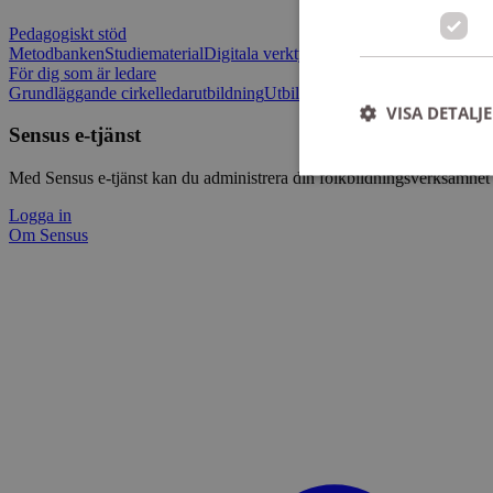
Pedagogiskt stöd
Metodbanken
Studiematerial
Digitala verktygslådan
Vilja mötas - Sensu
För dig som är ledare
Grundläggande cirkelledarutbildning
Utbildningar
Om Sensus e-tjänst
L
VISA DETALJ
Sensus e-tjänst
Med Sensus e-tjänst kan du administrera din folkbildningsverksamhet p
Logga in
Om Sensus
Strikt nödvändiga ka
användas ordentligt 
Namn
ep201
CookieScriptConse
csrftoken