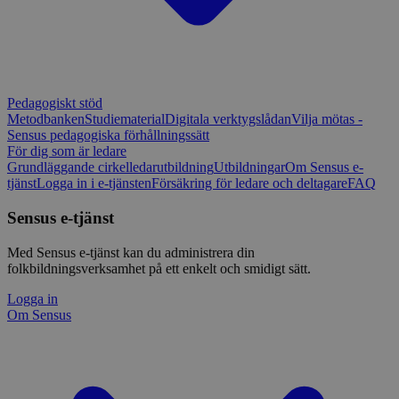
Pedagogiskt stöd
Metodbanken
Studiematerial
Digitala verktygslådan
Vilja mötas -
Sensus pedagogiska förhållningssätt
För dig som är ledare
Grundläggande cirkelledarutbildning
Utbildningar
Om Sensus e-
tjänst
Logga in i e-tjänsten
Försäkring för ledare och deltagare
FAQ
Sensus e-tjänst
Med Sensus e-tjänst kan du administrera din
folkbildningsverksamhet på ett enkelt och smidigt sätt.
Logga in
Om Sensus