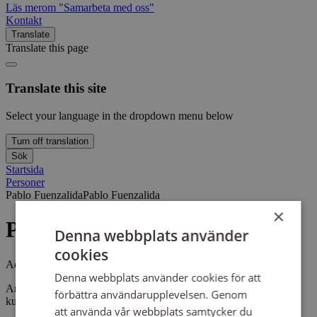
Läs mer
om "Samarbeta med oss"
Kontakt
Translate
Translate this page
Translate this site
Select your language in the dropdown menu below
Turn off translation
Sök
Startsida
Personer
Pablo Fuenzalida
Pablo Fuenzalida
×
Pablo Fuenzalida
Denna webbplats använder
cookies
Administratör
Denna webbplats använder cookies för att
Arbetar med lokaladministration med många och nära
förbättra användarupplevelsen. Genom
kundkontakter i Sensus kontor Uppsala.
att använda vår webbplats samtycker du