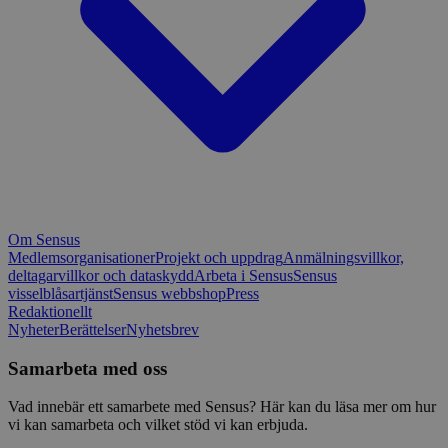
Om Sensus
Medlemsorganisationer
Projekt och uppdrag
Anmälningsvillkor,
deltagarvillkor och dataskydd
Arbeta i Sensus
Sensus
visselblåsartjänst
Sensus webbshop
Press
Redaktionellt
Nyheter
Berättelser
Nyhetsbrev
Samarbeta med oss
Vad innebär ett samarbete med Sensus? Här kan du läsa mer om hur
vi kan samarbeta och vilket stöd vi kan erbjuda.