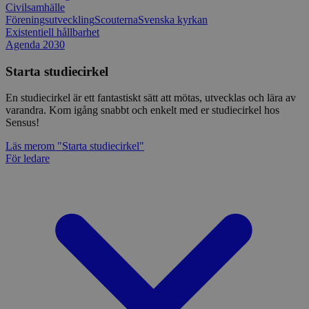
Civilsamhälle
Föreningsutveckling
Scouterna
Svenska kyrkan
Existentiell hållbarhet
Agenda 2030
Starta studiecirkel
En studiecirkel är ett fantastiskt sätt att mötas, utvecklas och lära av
varandra. Kom igång snabbt och enkelt med er studiecirkel hos
Sensus!
Läs mer
om "Starta studiecirkel"
För ledare