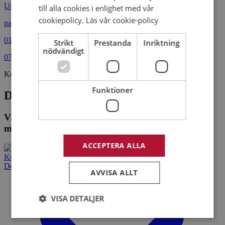
Uppsala
till alla cookies i enlighet med vår
cookiepolicy.
Läs vår cookie-policy
pablo.fuenzalida@sensus.se
018-66 19 61
Strikt
Prestanda
Inriktning
nödvändigt
070-417 62 48
Kollegor
Funktioner
De som arbetar på Sensus Uppsala
Vi hittade inga medarbetare eller kontor som
matchar din sökning.
ACCEPTERA ALLA
Kurser och evenemang
Det här gör vi
AVVISA ALLT
VISA DETALJER