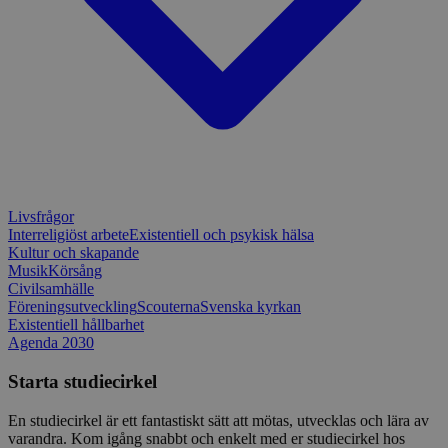
Strikt nödvändigt
Prestanda
Inriktning
Funktioner
Strikt nödvändiga kakor tillåter
kärnwebbplatsfunktioner som användarinloggning
och kontohantering. Webbplatsen kan inte
användas ordentligt utan strikt nödvändiga cookies.
Leverantör
/
Namn
Utgång
Beskrivni
Domän
ep201
30
Denna coo
Wufoo
Livsfrågor
minuter
Wufoo fö
.wufoo.com
Interreligiöst arbete
Existentiell och psykisk hälsa
belastnin
Kultur och skapande
webbplats
Musik
Körsång
förhindra
webbplats
Civilsamhälle
Föreningsutveckling
Scouterna
Svenska kyrkan
CookieScriptConsent
1 månad
Denna coo
CookieScript
Existentiell hållbarhet
Cookie-Sc
www.sensus.se
tjänsten 
Agenda 2030
ihåg prefe
besökaren
Starta studiecirkel
nödvändig
Script.co
fungerar k
En studiecirkel är ett fantastiskt sätt att mötas, utvecklas och lära av
varandra. Kom igång snabbt och enkelt med er studiecirkel hos
csrftoken
www.sensus.se
12
Denna coo