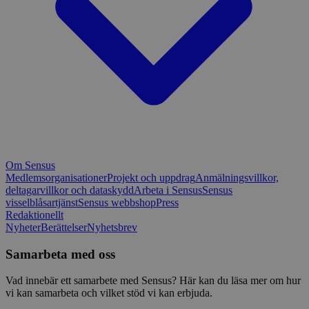
Om Sensus
Medlemsorganisationer
Projekt och uppdrag
Anmälningsvillkor,
deltagarvillkor och dataskydd
Arbeta i Sensus
Sensus
visselblåsartjänst
Sensus webbshop
Press
Redaktionellt
Nyheter
Berättelser
Nyhetsbrev
Samarbeta med oss
Vad innebär ett samarbete med Sensus? Här kan du läsa mer om hur
vi kan samarbeta och vilket stöd vi kan erbjuda.