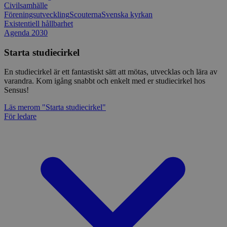
Civilsamhälle
Föreningsutveckling
Scouterna
Svenska kyrkan
Existentiell hållbarhet
Agenda 2030
Starta studiecirkel
En studiecirkel är ett fantastiskt sätt att mötas, utvecklas och lära av
varandra. Kom igång snabbt och enkelt med er studiecirkel hos
Sensus!
Läs mer
om "Starta studiecirkel"
För ledare