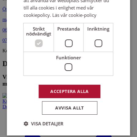
att använda vår webbplats samtycker du
till alla cookies i enlighet med vår
Östersund
cookiepolicy.
Läs vår cookie-policy
marie.siwertsson@sensus.se
Strikt
Prestanda
Inriktning
063-14 28 42
nödvändigt
070-462 49 61
Kollegor
Funktioner
De som arbetar på Sensus Östersund
Vi hittade inga medarbetare eller kontor som
matchar din sökning.
ACCEPTERA ALLA
Kurser och evenemang
Det här gör vi
AVVISA ALLT
VISA DETALJER