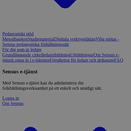
Pedagogiskt stöd
Metodbanken
Studiematerial
Digitala verktygslådan
Vilja mötas -
Sensus pedagogiska förhållningssätt
För dig som är ledare
Grundläggande cirkelledarutbildning
Utbildningar
Om Sensus e-
tjänst
Logga in i e-tjänsten
Försäkring för ledare och deltagare
FAQ
Sensus e-tjänst
Med Sensus e-tjänst kan du administrera din
folkbildningsverksamhet på ett enkelt och smidigt sätt.
Logga in
Om Sensus