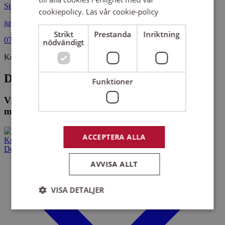
Stockholm
cookiepolicy.
Läs vår cookie-policy
justina.lakin@sensus.se
Strikt
Prestanda
Inriktning
070-304 03 43
nödvändigt
Kollegor
De som arbetar på Sensus Stockholm
Funktioner
Vi hittade inga medarbetare eller kontor som
matchar din sökning.
ACCEPTERA ALLA
Kurser och evenemang
Det här gör vi
AVVISA ALLT
VISA DETALJER