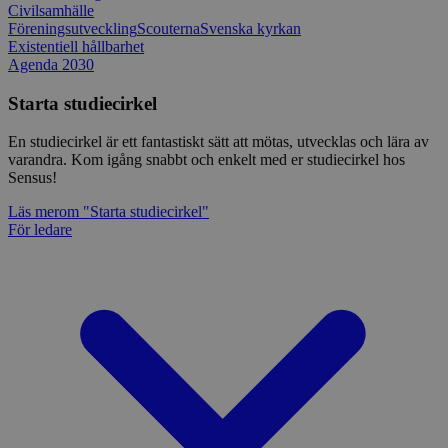
Civilsamhälle
Föreningsutveckling
Scouterna
Svenska kyrkan
Existentiell hållbarhet
Agenda 2030
Starta studiecirkel
En studiecirkel är ett fantastiskt sätt att mötas, utvecklas och lära av
varandra. Kom igång snabbt och enkelt med er studiecirkel hos
Sensus!
Läs mer
om "Starta studiecirkel"
För ledare