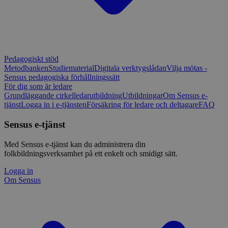
Pedagogiskt stöd
Metodbanken
Studiematerial
Digitala verktygslådan
Vilja mötas -
Sensus pedagogiska förhållningssätt
För dig som är ledare
Grundläggande cirkelledarutbildning
Utbildningar
Om Sensus e-
tjänst
Logga in i e-tjänsten
Försäkring för ledare och deltagare
FAQ
Sensus e-tjänst
Med Sensus e-tjänst kan du administrera din
folkbildningsverksamhet på ett enkelt och smidigt sätt.
Logga in
Om Sensus