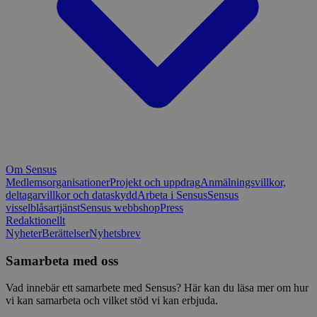
Om Sensus
Medlemsorganisationer
Projekt och uppdrag
Anmälningsvillkor,
deltagarvillkor och dataskydd
Arbeta i Sensus
Sensus
visselblåsartjänst
Sensus webbshop
Press
Redaktionellt
Nyheter
Berättelser
Nyhetsbrev
Samarbeta med oss
Vad innebär ett samarbete med Sensus? Här kan du läsa mer om hur
vi kan samarbeta och vilket stöd vi kan erbjuda.