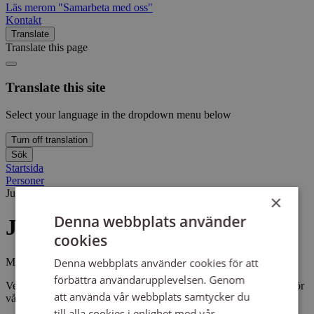
Läs mer
om "Samarbeta med oss"
Kontakt
Translate
Translate this page
Translate this site
Select your language in the dropdown menu below
Turn off translation
Sök
Startsida
Personer
Justina Lakin
Justina Lakin
×
Denna webbplats använder
Justina Lakin
cookies
Musikhusansvarig och Verksamhetsutvecklare
Denna webbplats använder cookies för att
förbättra användarupplevelsen. Genom
Verksamhetsutvecklare inom musik & studio. Musikhusansvarig för
att använda vår webbplats samtycker du
vårt musikhus i Sollentuna, Annorlunda Musikskola.
till alla cookies i enlighet med vår