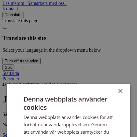
Läs mer
om "Samarbeta med oss"
Kontakt
Translate
Translate this page
Translate this site
Select your language in the dropdown menu below
Turn off translation
Sök
Startsida
Personer
JanOlof Nordström
JanOlof Nordström
×
JanOlof Nordström
Denna webbplats använder
cookies
Samordnare Ideellt forum i Svenska kyrkan
Denna webbplats använder cookies för att
förbättra användarupplevelsen. Genom
Nationell samordnare för nätverket Ideellt forum i Svenska kyrkan.
att använda vår webbplats samtycker du
Sensus riksförbund