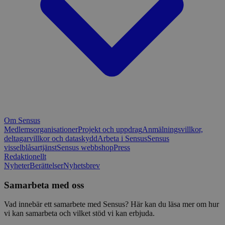
Om Sensus
Medlemsorganisationer
Projekt och uppdrag
Anmälningsvillkor,
deltagarvillkor och dataskydd
Arbeta i Sensus
Sensus
visselblåsartjänst
Sensus webbshop
Press
Redaktionellt
Nyheter
Berättelser
Nyhetsbrev
Samarbeta med oss
Vad innebär ett samarbete med Sensus? Här kan du läsa mer om hur
vi kan samarbeta och vilket stöd vi kan erbjuda.