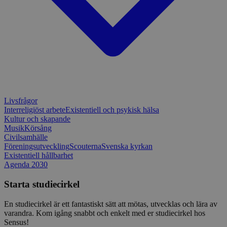
Strikt nödvändigt
Prestanda
Inriktning
Funktioner
Strikt nödvändiga kakor tillåter
kärnwebbplatsfunktioner som användarinloggning
och kontohantering. Webbplatsen kan inte
användas ordentligt utan strikt nödvändiga cookies.
Leverantör
/
Namn
Utgång
Beskrivni
Domän
Livsfrågor
ep201
30
Denna coo
Wufoo
Interreligiöst arbete
Existentiell och psykisk hälsa
minuter
Wufoo fö
.wufoo.com
belastnin
Kultur och skapande
webbplats
Musik
Körsång
förhindra
Civilsamhälle
webbplats
Föreningsutveckling
Scouterna
Svenska kyrkan
CookieScriptConsent
1 månad
Denna coo
CookieScript
Existentiell hållbarhet
Cookie-Sc
www.sensus.se
Agenda 2030
tjänsten 
ihåg prefe
Starta studiecirkel
besökaren
nödvändig
Script.co
En studiecirkel är ett fantastiskt sätt att mötas, utvecklas och lära av
fungerar k
varandra. Kom igång snabbt och enkelt med er studiecirkel hos
csrftoken
www.sensus.se
12
Denna coo
Sensus!
månader
till Djang
Google