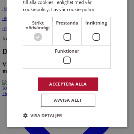
till alla cookies i enlighet med vår
janolof.nordstrom@sensus.se
cookiepolicy.
Läs vår cookie-policy
08-406 16 02
Strikt
Prestanda
Inriktning
nödvändigt
070-635 24 67
Kollegor
De som arbetar på Sensus riksförbund
Funktioner
Vi hittade inga medarbetare eller kontor som
matchar din sökning.
ACCEPTERA ALLA
Kurser och evenemang
Det här gör vi
AVVISA ALLT
VISA DETALJER