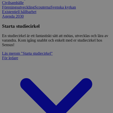
Civilsamhälle
Föreningsutveckling
Scouterna
Svenska kyrkan
Existentiell hållbarhet
Agenda 2030
Starta studiecirkel
En studiecirkel är ett fantastiskt sätt att mötas, utvecklas och lära av
varandra. Kom igång snabbt och enkelt med er studiecirkel hos
Sensus!
Läs mer
om "Starta studiecirkel"
För ledare