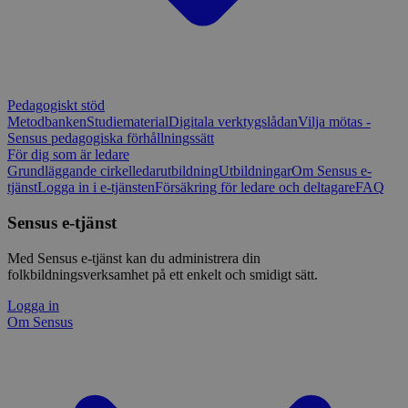
Pedagogiskt stöd
Metodbanken
Studiematerial
Digitala verktygslådan
Vilja mötas -
Sensus pedagogiska förhållningssätt
För dig som är ledare
Grundläggande cirkelledarutbildning
Utbildningar
Om Sensus e-
tjänst
Logga in i e-tjänsten
Försäkring för ledare och deltagare
FAQ
Sensus e-tjänst
Med Sensus e-tjänst kan du administrera din
folkbildningsverksamhet på ett enkelt och smidigt sätt.
Logga in
Om Sensus