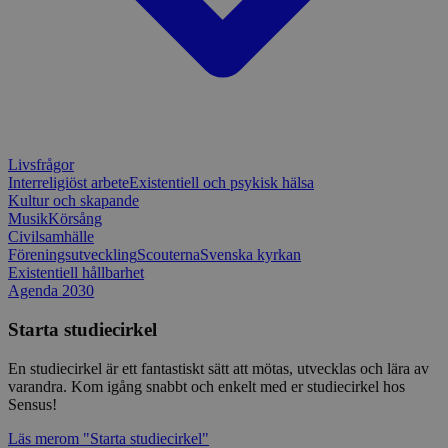
Strikt nödvändigt
Prestanda
Inriktning
Funktioner
Strikt nödvändiga kakor tillåter
kärnwebbplatsfunktioner som användarinloggning
och kontohantering. Webbplatsen kan inte
användas ordentligt utan strikt nödvändiga cookies.
Leverantör
/
Namn
Utgång
Beskrivni
Domän
Livsfrågor
Interreligiöst arbete
Existentiell och psykisk hälsa
ep201
30
Denna coo
Wufoo
Kultur och skapande
minuter
Wufoo fö
.wufoo.com
belastnin
Musik
Körsång
webbplats
Civilsamhälle
förhindra
Föreningsutveckling
Scouterna
Svenska kyrkan
webbplats
Existentiell hållbarhet
CookieScriptConsent
1 månad
Denna coo
CookieScript
Agenda 2030
Cookie-Sc
www.sensus.se
tjänsten 
Starta studiecirkel
ihåg prefe
besökaren
nödvändig
En studiecirkel är ett fantastiskt sätt att mötas, utvecklas och lära av
Script.co
varandra. Kom igång snabbt och enkelt med er studiecirkel hos
fungerar k
Sensus!
csrftoken
www.sensus.se
12
Denna coo
månader
till Djang
Google
Läs mer
om "Starta studiecirkel"
4 dagar
webbutvec