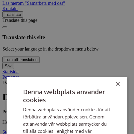
Läs mer
om "Samarbeta med oss"
Kontakt
Translate
Translate this page
Translate this site
Select your language in the dropdown menu below
Turn off translation
Sök
Startsida
Personer
×
Daniela Ibanez
Daniela Ibanez
Denna webbplats använder
Daniela Ibanez
cookies
Denna webbplats använder cookies för att
Projektledare
förbättra användarupplevelsen. Genom
Handledning av deltagare som arbetstränar.
att använda vår webbplats samtycker du
till alla cookies i enlighet med vår
Stockholm