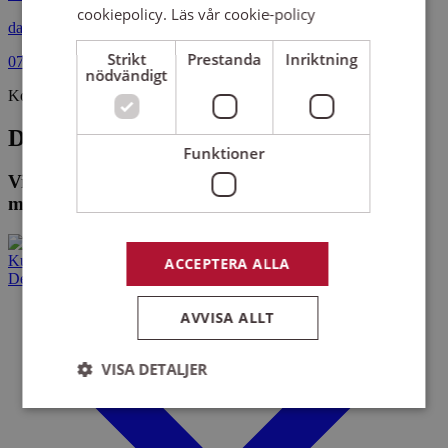
cookiepolicy.
Läs vår cookie-policy
daniela.ibanez@sensus.se
Strikt
Prestanda
Inriktning
073-320 90 44
nödvändigt
Kollegor
De som arbetar på Sensus Stockholm
Funktioner
Vi hittade inga medarbetare eller kontor som
matchar din sökning.
Kurser och evenemang
ACCEPTERA ALLA
Det här gör vi
AVVISA ALLT
VISA DETALJER