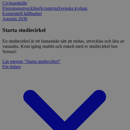
Civilsamhälle
Föreningsutveckling
Scouterna
Svenska kyrkan
Existentiell hållbarhet
Agenda 2030
Starta studiecirkel
En studiecirkel är ett fantastiskt sätt att mötas, utvecklas och lära av
varandra. Kom igång snabbt och enkelt med er studiecirkel hos
Sensus!
Läs mer
om "Starta studiecirkel"
För ledare