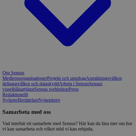
Om Sensus
Medlemsorganisationer
Projekt och uppdrag
Anmälningsvillkor,
deltagarvillkor och dataskydd
Arbeta i Sensus
Sensus
visselblåsartjänst
Sensus webbshop
Press
Redaktionellt
Nyheter
Berättelser
Nyhetsbrev
Samarbeta med oss
Vad innebär ett samarbete med Sensus? Här kan du läsa mer om hur
vi kan samarbeta och vilket stöd vi kan erbjuda.