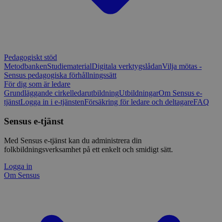
Pedagogiskt stöd
Metodbanken
Studiematerial
Digitala verktygslådan
Vilja mötas -
Sensus pedagogiska förhållningssätt
För dig som är ledare
Grundläggande cirkelledarutbildning
Utbildningar
Om Sensus e-
tjänst
Logga in i e-tjänsten
Försäkring för ledare och deltagare
FAQ
Sensus e-tjänst
Med Sensus e-tjänst kan du administrera din
folkbildningsverksamhet på ett enkelt och smidigt sätt.
Logga in
Om Sensus