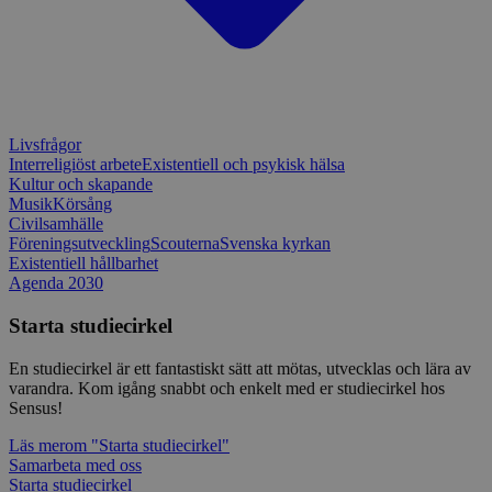
belastnin
webbplats
förhindra
webbplats
CookieScriptConsent
1 månad
Denna coo
CookieScript
Cookie-Sc
www.sensus.se
tjänsten 
ihåg prefe
Livsfrågor
besökaren
Interreligiöst arbete
Existentiell och psykisk hälsa
nödvändig
Kultur och skapande
Script.co
fungerar k
Musik
Körsång
Civilsamhälle
csrftoken
www.sensus.se
12
Denna coo
Föreningsutveckling
Scouterna
Svenska kyrkan
månader
till Djang
Google
4 dagar
webbutvec
Existentiell hållbarhet
Privacy Policy
för Pytho
Agenda 2030
utformad 
en webbpl
Starta studiecirkel
typ av pr
på webbfo
En studiecirkel är ett fantastiskt sätt att mötas, utvecklas och lära av
_splunk_rum_sid
sensus.wufoo.com
15
Denna coo
minuter
Wufoo fö
varandra. Kom igång snabbt och enkelt med er studiecirkel hos
belastnin
Sensus!
webbplats
förhindra
Läs mer
om "Starta studiecirkel"
webbplats
Samarbeta med oss
Storage declaration
Starta studiecirkel