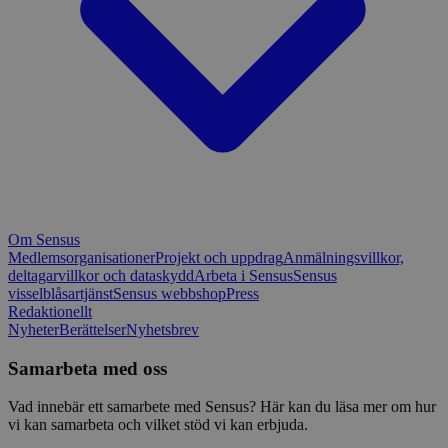
Om Sensus
Medlemsorganisationer
Projekt och uppdrag
Anmälningsvillkor,
deltagarvillkor och dataskydd
Arbeta i Sensus
Sensus
visselblåsartjänst
Sensus webbshop
Press
Redaktionellt
Nyheter
Berättelser
Nyhetsbrev
Samarbeta med oss
Vad innebär ett samarbete med Sensus? Här kan du läsa mer om hur
vi kan samarbeta och vilket stöd vi kan erbjuda.