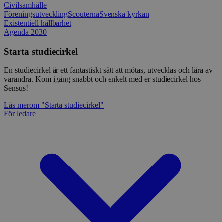
Civilsamhälle
Föreningsutveckling
Scouterna
Svenska kyrkan
Existentiell hållbarhet
Agenda 2030
Starta studiecirkel
En studiecirkel är ett fantastiskt sätt att mötas, utvecklas och lära av
varandra. Kom igång snabbt och enkelt med er studiecirkel hos
Sensus!
Läs mer
om "Starta studiecirkel"
För ledare