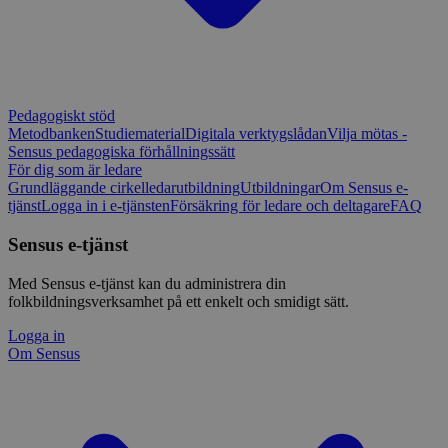
Pedagogiskt stöd
Metodbanken
Studiematerial
Digitala verktygslådan
Vilja mötas -
Sensus pedagogiska förhållningssätt
För dig som är ledare
Grundläggande cirkelledarutbildning
Utbildningar
Om Sensus e-
tjänst
Logga in i e-tjänsten
Försäkring för ledare och deltagare
FAQ
Sensus e-tjänst
Med Sensus e-tjänst kan du administrera din
folkbildningsverksamhet på ett enkelt och smidigt sätt.
Logga in
Om Sensus