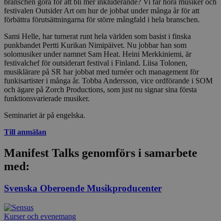
branschen göra för att bli mer inkluderande? Vi får höra musiker och
ihåg prefe
besökaren
festivalen Outsider Art om hur de jobbat under många år för att
nödvändig
förbättra förutsättningarna för större mångfald i hela branschen.
Script.co
fungerar k
Sami Helle, har turnerat runt hela världen som basist i finska
punkbandet Pertti Kurikan Nimipäivet. Nu jobbar han som
csrftoken
www.sensus.se
12
Denna coo
månader
till Djang
Google
solomusiker under namnet Sam Heat. Heini Merkkiniemi, är
4 dagar
webbutvec
Privacy Policy
festivalchef för outsiderart festival i Finland. Liisa Tolonen,
för Pytho
musiklärare på SR har jobbat med turnéer och management för
utformad 
en webbpl
funkisartister i många år. Tobba Andersson, vice ordförande i SOM
typ av pr
och ägare på Zorch Productions, som just nu signar sina första
på webbfo
funktionsvarierade musiker.
_splunk_rum_sid
sensus.wufoo.com
15
Denna coo
minuter
Wufoo fö
Seminariet är på engelska.
belastnin
webbplats
Till anmälan
förhindra
webbplats
Manifest Talks genomförs i samarbete
Storage declaration
med:
Storage
Namn
Beskrivning
type
Svenska Oberoende Musikproducenter
lastExternalReferrerTime
Local
storage
Kurser och evenemang
lastExternalReferrer
Local