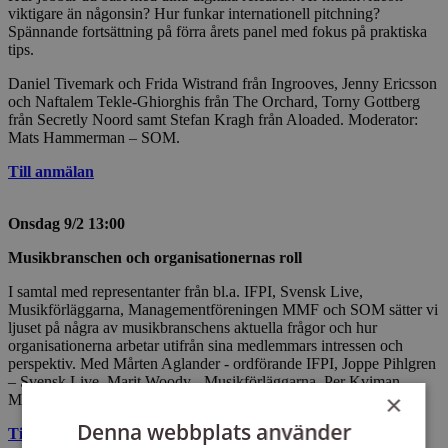
viktigare än någonsin? Hur funkar internationell pitchning?
Spännande fortsättning på förra årets panel med fokus på praktiska
tips.
Daniel Tivemark och Frida Wistrand från Ingrooves, Jenny Ericsson
och Naftalem Tekle-Ghiorghis från The Orchard, Torny Gottberg
från Secretly Noord samt Stefan Kragh från Aloaded. Moderator:
Mats Hammerman – SOM.
Till anmälan
Onsdag 9/2 13:00
Musikbranschen och organisationernas roll
I samtal med representanter från bl.a. IFPI, Svensk Live,
Musikförläggarna, Managementföreningen MMF och SOM sätter vi
ljuset på några av musikbranschens aktuella frågor och hur
organisationerna arbetar utifrån sina medlemmars intressen och
perspektiv. Med Mårten Aglander - ordförande IFPI, Joppe Pihlgren
– Svensk Live, Marit Woody - Musikförläggarna, Per Kviman –
×
MMF, och Eva Karman Reinhold – SOM (moderator).
Denna webbplats använder
Till anmälan