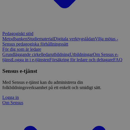
Pedagogiskt stöd
Metodbanken
Studiematerial
Digitala verktygslådan
Vilja mötas -
Sensus pedagogiska förhållningssätt
För dig som är ledare
Grundläggande cirkelledarutbildning
Utbildningar
Om Sensus e-
tjänst
Logga in i e-tjänsten
Försäkring för ledare och deltagare
FAQ
Sensus e-tjänst
Med Sensus e-tjänst kan du administrera din
folkbildningsverksamhet på ett enkelt och smidigt sätt.
Logga in
Om Sensus