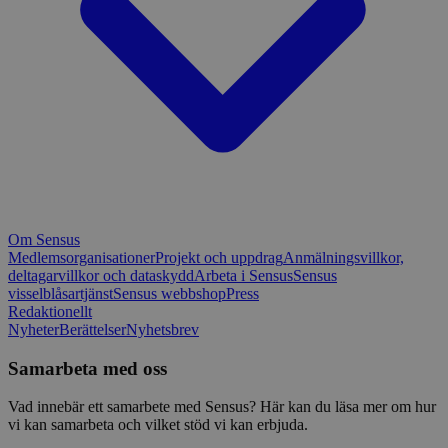
Om Sensus
Medlemsorganisationer
Projekt och uppdrag
Anmälningsvillkor,
deltagarvillkor och dataskydd
Arbeta i Sensus
Sensus
visselblåsartjänst
Sensus webbshop
Press
Redaktionellt
Nyheter
Berättelser
Nyhetsbrev
Samarbeta med oss
Vad innebär ett samarbete med Sensus? Här kan du läsa mer om hur
vi kan samarbeta och vilket stöd vi kan erbjuda.