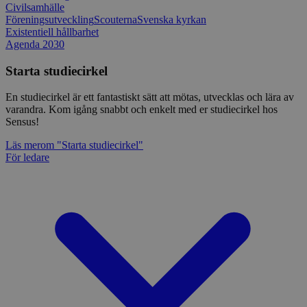
Civilsamhälle
Föreningsutveckling
Scouterna
Svenska kyrkan
Existentiell hållbarhet
Agenda 2030
Starta studiecirkel
En studiecirkel är ett fantastiskt sätt att mötas, utvecklas och lära av
varandra. Kom igång snabbt och enkelt med er studiecirkel hos
Sensus!
Läs mer
om "Starta studiecirkel"
För ledare