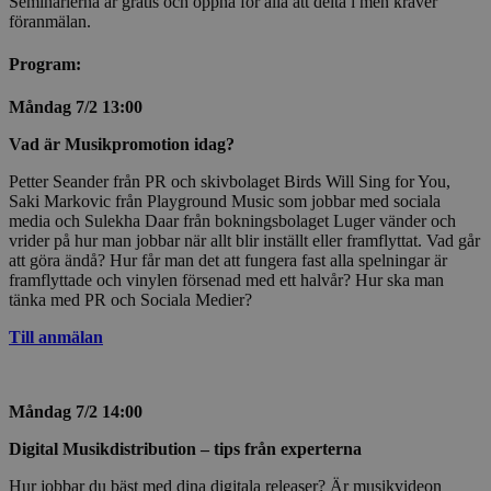
Seminarierna är gratis och öppna för alla att delta i men kräver
föranmälan.
Program:
Måndag 7/2 13:00
Vad är Musikpromotion idag?
Petter Seander från PR och skivbolaget Birds Will Sing for You,
Saki Markovic från Playground Music som jobbar med sociala
media och Sulekha Daar från bokningsbolaget Luger vänder och
vrider på hur man jobbar när allt blir inställt eller framflyttat. Vad går
att göra ändå? Hur får man det att fungera fast alla spelningar är
framflyttade och vinylen försenad med ett halvår? Hur ska man
tänka med PR och Sociala Medier?
Till anmälan
Måndag 7/2 14:00
Digital Musikdistribution – tips från experterna
Hur jobbar du bäst med dina digitala releaser? Är musikvideon