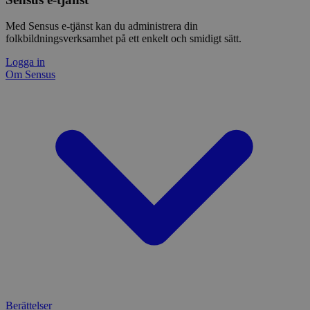
betee
webbp
är en 
Med Sensus e-tjänst kan du administrera din
prefix
folkbildningsverksamhet på ett enkelt och smidigt sätt.
kort s
bokstä
Logga in
refer
instäl
Om Sensus
Berättelser