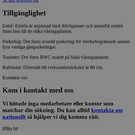
Se alla sessions här
Strikt nödvändigt
Prestanda
Inriktning
Funktioner
Tillgänglighet
Strikt nödvändiga kakor tillåter
Entré: Entrén är anpassad med dörröppnare och innanför entrén
kärnwebbplatsfunktioner som användarinloggning
finns hiss till de olika våningsplanen.
och kontohantering. Webbplatsen kan inte
användas ordentligt utan strikt nödvändiga cookies.
Parkering: Det finns avsedd parkering för rörelsebegränsade annars
Leverantör
/
fyra vanliga gästparkeringar.
Namn
Utgång
Beskrivni
Domän
Toaletter: Det finns RWC toalett på båda våningsplanen.
ep201
30
Denna coo
Wufoo
minuter
Wufoo fö
.wufoo.com
Rullstolar: Dörrmått till verksamhetslokaler är 80 cm.
belastnin
webbplats
förhindra
Kontakta oss
webbplats
Kom i kontakt med oss
CookieScriptConsent
1 månad
Denna coo
CookieScript
Cookie-Sc
www.sensus.se
tjänsten 
ihåg prefe
Vi hittade inga medarbetare eller kontor som
besökaren
matchar din sökning. Du kan alltid
kontakta oss
nödvändig
Script.co
nationellt
så hjälper vi dig komma rätt.
fungerar k
csrftoken
www.sensus.se
12
Denna coo
HItta hit
månader
till Djang
Google