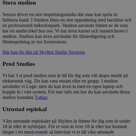
Stora studion
Sensus driver en stor inspelningsstudio där man kan spela in
fullstora band. I Studion finns en stor uppsättning med backline och
en professionell mikrofonpark. Studion används främst av de som
har en studiecirkel hos oss. Vi har även kurser och masterclasses i
studion. Studion kan även användas för filmredigering och
filminspelning av tex livesessions.
Här kan du titta på Skylten Studio Sessions
Prod Studios
Vi har 3 st prod studios som är till för dig som vill skapa musik på
elektronisk väg. Du kan vara ensam eller en grupp. I studion
använder vi Logic men du kan även ta med en egen laptop och
koppla in i vårt system. För mer info om hur du kan använda dessa
studios kontakta
Tobias
.
Utrustad replokal
Våra utrustade replokaler på Skylten är främst för dig som är under
18 år eller är nybörjare. För er som är över 18 år eller har kommit
längre i ert musicerande så hänvisar vi er till våra utrustade