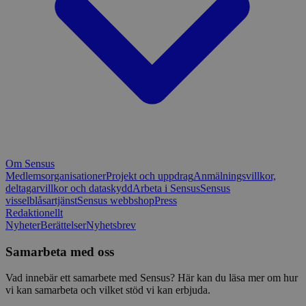
Om Sensus
Medlemsorganisationer
Projekt och uppdrag
Anmälningsvillkor,
deltagarvillkor och dataskydd
Arbeta i Sensus
Sensus
visselblåsartjänst
Sensus webbshop
Press
Redaktionellt
Nyheter
Berättelser
Nyhetsbrev
Samarbeta med oss
Vad innebär ett samarbete med Sensus? Här kan du läsa mer om hur
vi kan samarbeta och vilket stöd vi kan erbjuda.