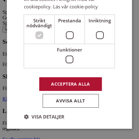
cookiepolicy.
Läs vår cookie-policy
Spelaren kräver godkännande av cookies för tredjepart, Spotify.
Genom att visa spelaren godkänner du att cookies sparas från
Strikt
Prestanda
Inriktning
Spotify enligt deras
villkor
.
nödvändigt
Gå till Spotify
Visa spelare
Sensus Studio Spotify playlist
Funktioner
Ett urval av låtar inspelade i Sensus Studio på Skylten
Följ oss på sociala medier
Skylten Studio Sessions
ACCEPTERA ALLA
Filmade livesessions från vår studio i källaren på Skylten.
Klicka här
AVVISA ALLT
Lastkajen Sessions
VISA DETALJER
Filmade livesessions från Skyltens lastkaj med utvalda akter från
regionen