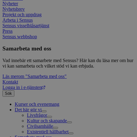
Nyheter
Nyhetsbrev
Projekt och uppdrag
Arbeta i Sensus
Sensus visselblåsartjänst
Press
Sensus webbshop
Samarbeta med oss
Vad innebär ett samarbete med Sensus? Här kan du läsa mer om hur
vi kan samarbeta och vilket stöd vi kan erbjuda.
Läs mer
om "Samarbeta med oss"
Kontakt
Logga in i e-tjänsten
Sök
Kurser och evenemang
Det här gör vi
Livsfrågor
Kultur och skapande
Interreligiöst arbete
Civilsamhälle
Existentiell och psykisk hälsa
Musik
Existentiell hållbarhet
Körsång
Föreningsutveckling