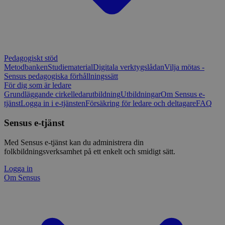
Pedagogiskt stöd
Metodbanken
Studiematerial
Digitala verktygslådan
Vilja mötas -
Sensus pedagogiska förhållningssätt
För dig som är ledare
Grundläggande cirkelledarutbildning
Utbildningar
Om Sensus e-
tjänst
Logga in i e-tjänsten
Försäkring för ledare och deltagare
FAQ
Sensus e-tjänst
Med Sensus e-tjänst kan du administrera din
folkbildningsverksamhet på ett enkelt och smidigt sätt.
Logga in
Om Sensus