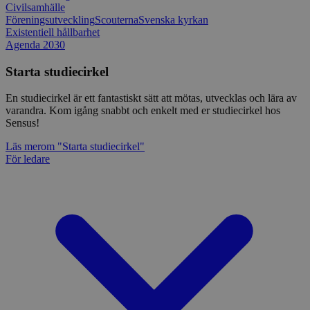
Civilsamhälle
Föreningsutveckling
Scouterna
Svenska kyrkan
Existentiell hållbarhet
Agenda 2030
Starta studiecirkel
En studiecirkel är ett fantastiskt sätt att mötas, utvecklas och lära av
varandra. Kom igång snabbt och enkelt med er studiecirkel hos
Sensus!
Läs mer
om "Starta studiecirkel"
För ledare