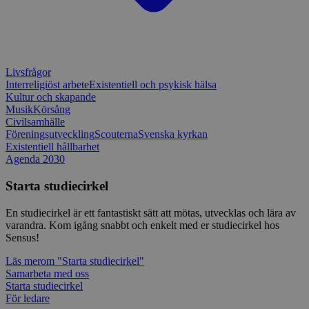
Typeform
.doubleclick.net
Typef
utfö
.typeform.com
använd
hur 
använ
anv
webbp
web
enkät
even
slut
ha s
AWSALBTGCORS
7 dagar
Denna 
Amazon Web
Livsfrågor
bes
Typef
Services, Inc.
Interreligiöst arbete
Existentiell och psykisk hälsa
webb
använd
form.typeform.com
Kultur och skapande
använ
webbp
Musik
Körsång
enkät
Civilsamhälle
Föreningsutveckling
Scouterna
Svenska kyrkan
_ga
1 år 1
Detta
Google LLC
månad
assoc
Existentiell hållbarhet
.sensus.se
Univer
Agenda 2030
en vik
Googl
Starta studiecirkel
analys
använd
unika
En studiecirkel är ett fantastiskt sätt att mötas, utvecklas och lära av
tillde
gener
varandra. Kom igång snabbt och enkelt med er studiecirkel hos
klient
Sensus!
i varj
webbp
Läs mer
om "Starta studiecirkel"
att be
sessi
Samarbeta med oss
för
Starta studiecirkel
webbp
För ledare