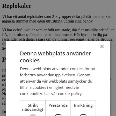
Replokaler
Vi har ett antal replokaler som 2-3 grupper delar på där banden kan
anpassa rummet med egen utrustning utifrån sina behov.
Vi har också lokaler som är fullt utrustade, där Sensus tillhandahåller
PA, mikrofoner, förstärkare och instrument. Här hyr du in dig på
fasta tider och dagar i pass om tre timmar per gång - eller på strötider
för produktionsrep inför spelning, turné eller liknande. Här finns
×
även loungeyta med pentry och toaletter.
Denna webbplats använder
Produktionsstudios
cookies
Denna webbplats använder cookies för att
På EQ-House finns två nybyggda och fullt utrustade mindre
förbättra användarupplevelsen. Genom
produktionsstudios som lämpar sig bra för produktion, inspelning
och mix! Här bokar man sina egna pass och jobbar i en avslappnad
att använda vår webbplats samtycker du
miljö. Rummen är utrustande med ljudkort från Universal Audio,
till alla cookies i enlighet med vår
Monitorer från Yamaha, Dynamiska och kondensatormikrofoner,
cookiepolicy.
Läs vår cookie-policy
Nord Stage 3 Piano, instrument, Midi Klaviaturer och förstärkare.
Ett av rummen har även separat rum för inspelning av till exempel
sång och andra ljudkällor.
Strikt
Prestanda
Inriktning
nödvändigt
Du som vill hyra in dig i studion får genomgå en Crash Course för