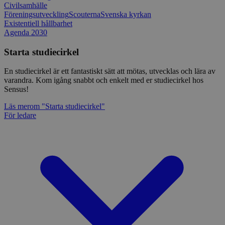
Civilsamhälle
Föreningsutveckling
Scouterna
Svenska kyrkan
Existentiell hållbarhet
Agenda 2030
Starta studiecirkel
En studiecirkel är ett fantastiskt sätt att mötas, utvecklas och lära av
varandra. Kom igång snabbt och enkelt med er studiecirkel hos
Sensus!
Läs mer
om "Starta studiecirkel"
För ledare