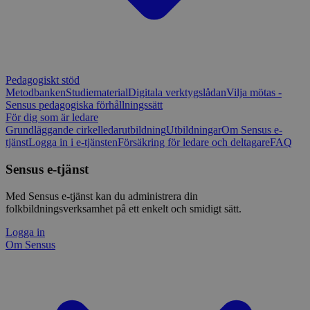
Pedagogiskt stöd
Metodbanken
Studiematerial
Digitala verktygslådan
Vilja mötas -
Sensus pedagogiska förhållningssätt
För dig som är ledare
Grundläggande cirkelledarutbildning
Utbildningar
Om Sensus e-
tjänst
Logga in i e-tjänsten
Försäkring för ledare och deltagare
FAQ
Sensus e-tjänst
Med Sensus e-tjänst kan du administrera din
folkbildningsverksamhet på ett enkelt och smidigt sätt.
Logga in
Om Sensus