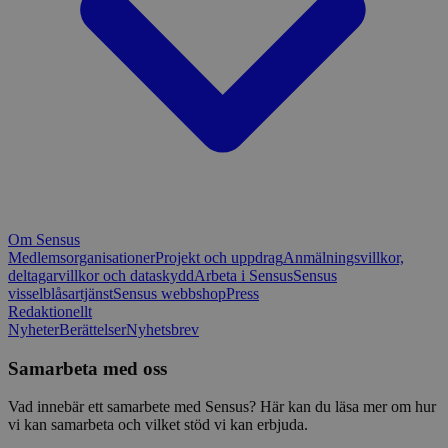
Om Sensus
Medlemsorganisationer
Projekt och uppdrag
Anmälningsvillkor,
deltagarvillkor och dataskydd
Arbeta i Sensus
Sensus
visselblåsartjänst
Sensus webbshop
Press
Redaktionellt
Nyheter
Berättelser
Nyhetsbrev
Samarbeta med oss
Vad innebär ett samarbete med Sensus? Här kan du läsa mer om hur
vi kan samarbeta och vilket stöd vi kan erbjuda.