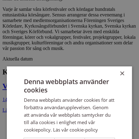
Varje år samlar våra körfestivaler och kördagar hundratals
entusiastiska körsångare. Sensus arrangerar dessa evenemang i
samarbete med medlemsorganisationerna Föreningen Sveriges
Körledare, Kyrkosångsförbundet i Svenska kyrkan, Svenska kyrkan
och Sveriges Körförbund. Vi samarbetar även med enskilda
föreningar, körer och vokalgrupper, festivaler, projektgrupper, lokala
musikgrupper, kulturföreningar och andra organisationer som delar
vår passion för sång och musik.
Aktuella datum
Körfestivaler och kördagar
×
Denna webbplats använder
Vocal Camp 2026, Bräkne-Hoby
cookies
Denna webbplats använder cookies för att
14–18 juni 2026
förbättra användarupplevelsen. Genom
Läs mer
att använda vår webbplats samtycker du
till alla cookies i enlighet med vår
cookiepolicy.
Läs vår cookie-policy