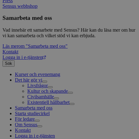
Press
webbp
web
Sensus webbshop
enkät
even
slut
ha s
AWSALBTGCORS
7 dagar
Denna 
Amazon Web
Samarbeta med oss
bes
Typef
Services, Inc.
webb
använd
form.typeform.com
använ
Vad innebär ett samarbete med Sensus? Här kan du läsa mer om hur
webbp
vi kan samarbeta och vilket stöd vi kan erbjuda.
enkät
_ga
1 år 1
Detta
Google LLC
Läs mer
om "Samarbeta med oss"
månad
assoc
.sensus.se
Kontakt
Univer
Logga in i e-tjänsten
en vik
Googl
Sök
analys
använd
Kurser och evenemang
unika
Det här gör vi
tillde
gener
Livsfrågor
klient
Kultur och skapande
Interreligiöst arbete
i varj
Civilsamhälle
Existentiell och psykisk hälsa
Musik
webbp
att be
Existentiell hållbarhet
Körsång
Föreningsutveckling
sessi
Samarbeta med oss
Scouterna
Agenda 2030
för
Starta studiecirkel
Svenska kyrkan
webbp
För ledare
_pk_ses.1.c859
www.sensus.se
30
Det h
Om Sensus
Grundläggande cirkelledarutbildning
minuter
associ
Kontakt
Utbildningar
Berättelser
platt
Logga in i e-tjänsten
Sensus e-tjänst
Nyheter
källk