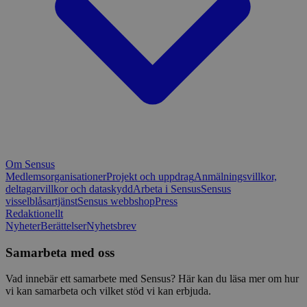
Om Sensus
Medlemsorganisationer
Projekt och uppdrag
Anmälningsvillkor,
deltagarvillkor och dataskydd
Arbeta i Sensus
Sensus
visselblåsartjänst
Sensus webbshop
Press
Redaktionellt
Nyheter
Berättelser
Nyhetsbrev
Samarbeta med oss
Vad innebär ett samarbete med Sensus? Här kan du läsa mer om hur
vi kan samarbeta och vilket stöd vi kan erbjuda.