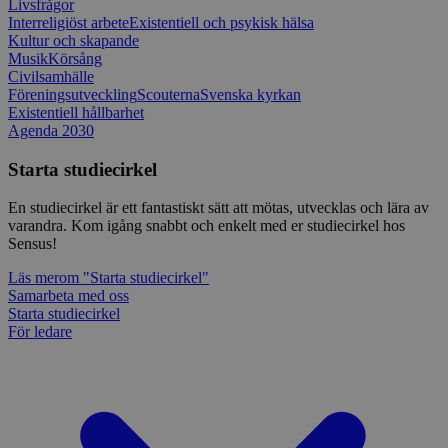
Livsfrågor
typ av pr
på webbfo
Interreligiöst arbete
Existentiell och psykisk hälsa
Kultur och skapande
_splunk_rum_sid
sensus.wufoo.com
15
Denna coo
Musik
Körsång
minuter
Wufoo fö
Civilsamhälle
belastnin
webbplats
Föreningsutveckling
Scouterna
Svenska kyrkan
förhindra
Existentiell hållbarhet
webbplats
Agenda 2030
Storage declaration
Starta studiecirkel
Storage
Namn
Beskrivning
type
En studiecirkel är ett fantastiskt sätt att mötas, utvecklas och lära av
varandra. Kom igång snabbt och enkelt med er studiecirkel hos
lastExternalReferrerTime
Local
Sensus!
storage
lastExternalReferrer
Local
Läs mer
om "Starta studiecirkel"
storage
Samarbeta med oss
Starta studiecirkel
För ledare
Leverantör
Namn
Utgång
Beskrivning
/
Domän
Leverantör
/
Namn
Utgång
Beskr
Domän
sp_t
1 år
Krävs för att
Spotify Inc.
Leverantör
/
Namn
Utgång
Besk
säkerställa
.spotify.com
_pk_id
1 år
Använ
InnoCraft Ltd
Domän