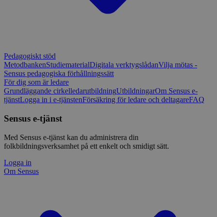
Pedagogiskt stöd
Metodbanken
Studiematerial
Digitala verktygslådan
Vilja mötas -
Sensus pedagogiska förhållningssätt
För dig som är ledare
Grundläggande cirkelledarutbildning
Utbildningar
Om Sensus e-
tjänst
Logga in i e-tjänsten
Försäkring för ledare och deltagare
FAQ
Sensus e-tjänst
Med Sensus e-tjänst kan du administrera din
folkbildningsverksamhet på ett enkelt och smidigt sätt.
Logga in
Om Sensus