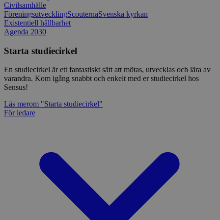
Civilsamhälle
Föreningsutveckling
Scouterna
Svenska kyrkan
Existentiell hållbarhet
Agenda 2030
Starta studiecirkel
En studiecirkel är ett fantastiskt sätt att mötas, utvecklas och lära av
varandra. Kom igång snabbt och enkelt med er studiecirkel hos
Sensus!
Läs mer
om "Starta studiecirkel"
För ledare