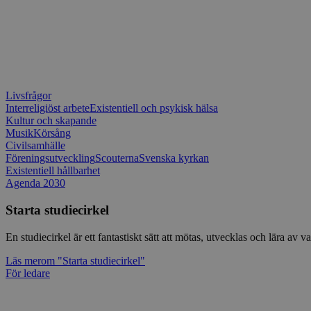
Livsfrågor
Interreligiöst arbete
Existentiell och psykisk hälsa
Kultur och skapande
Musik
Körsång
Civilsamhälle
Föreningsutveckling
Scouterna
Svenska kyrkan
Existentiell hållbarhet
Agenda 2030
Starta studiecirkel
En studiecirkel är ett fantastiskt sätt att mötas, utvecklas och lära a
Läs mer
om "Starta studiecirkel"
För ledare