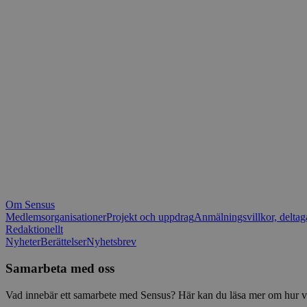
_fbp
.spot
mtm_consent_rem
__Secure-ROLLOU
matomo_ignore
VISITOR_PRIVACY_
matomo_sessid
YSC
_pk_ses
IDE
_ga_1RP1H45CK4
Om Sensus
tf_respondent_cc
Medlemsorganisationer
Projekt och uppdrag
Anmälningsvillkor, deltag
Redaktionellt
Nyheter
Berättelser
Nyhetsbrev
attribution_user_id
Samarbeta med oss
AWSALBTGCORS
Vad innebär ett samarbete med Sensus? Här kan du läsa mer om hur vi