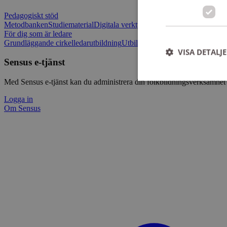
Pedagogiskt stöd
Metodbanken
Studiematerial
Digitala verktygslådan
Vilja mötas - Sensu
För dig som är ledare
Grundläggande cirkelledarutbildning
Utbildningar
Om Sensus e-tjänst
L
VISA DETALJ
Sensus e-tjänst
Med Sensus e-tjänst kan du administrera din folkbildningsverksamhet p
Logga in
Om Sensus
Strikt nödvändiga ka
användas ordentligt 
Namn
ep201
CookieScriptConse
csrftoken