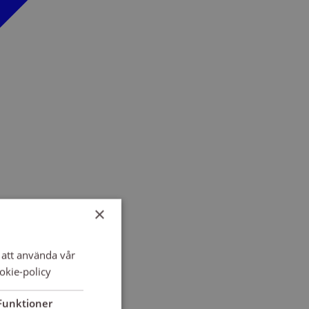
×
att använda vår
okie-policy
Funktioner