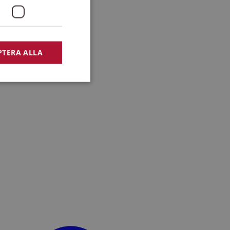
PTERA ALLA
bbplatsen kan inte
lansering,
missbruk.
nsten för att komma
r nödvändigt att
t.
lingsplattform för
plats mot en viss