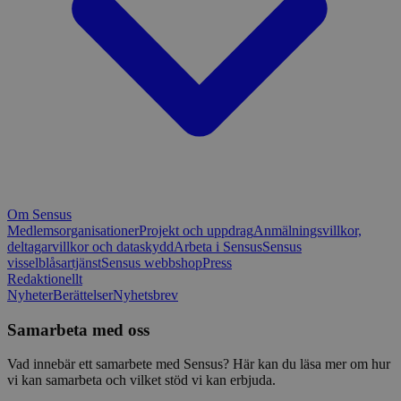
Om Sensus
Medlemsorganisationer
Projekt och uppdrag
Anmälningsvillkor,
deltagarvillkor och dataskydd
Arbeta i Sensus
Sensus
visselblåsartjänst
Sensus webbshop
Press
Redaktionellt
Nyheter
Berättelser
Nyhetsbrev
Samarbeta med oss
Vad innebär ett samarbete med Sensus? Här kan du läsa mer om hur
vi kan samarbeta och vilket stöd vi kan erbjuda.