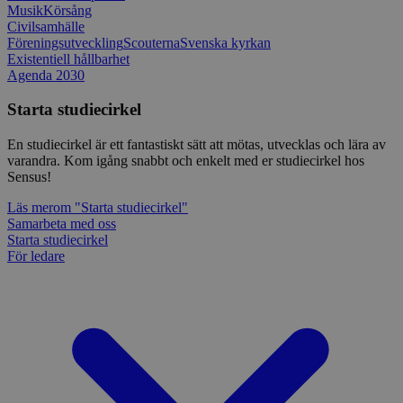
ihåg prefe
Musik
Körsång
besökaren
Civilsamhälle
nödvändig
Script.co
Föreningsutveckling
Scouterna
Svenska kyrkan
fungerar k
Existentiell hållbarhet
Agenda 2030
csrftoken
www.sensus.se
12
Denna coo
månader
till Djang
Google
4 dagar
webbutvec
Starta studiecirkel
Privacy Policy
för Pytho
utformad 
en webbpl
En studiecirkel är ett fantastiskt sätt att mötas, utvecklas och lära av
typ av pr
varandra. Kom igång snabbt och enkelt med er studiecirkel hos
på webbfo
Sensus!
_splunk_rum_sid
sensus.wufoo.com
15
Denna coo
minuter
Wufoo fö
Läs mer
om "Starta studiecirkel"
belastnin
Samarbeta med oss
webbplats
Starta studiecirkel
förhindra
För ledare
webbplats
Storage declaration
Storage
Namn
Beskrivning
type
lastExternalReferrerTime
Local
storage
lastExternalReferrer
Local