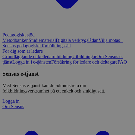
Pedagogiskt stöd
Metodbanken
Studiematerial
Digitala verktygslådan
Vilja mötas -
Sensus pedagogiska förhållningssätt
För dig som är ledare
Grundläggande cirkelledarutbildning
Utbildningar
Om Sensus e-
tjänst
Logga in i e-tjänsten
Försäkring för ledare och deltagare
FAQ
Sensus e-tjänst
Med Sensus e-tjänst kan du administrera din
folkbildningsverksamhet på ett enkelt och smidigt sätt.
Logga in
Om Sensus