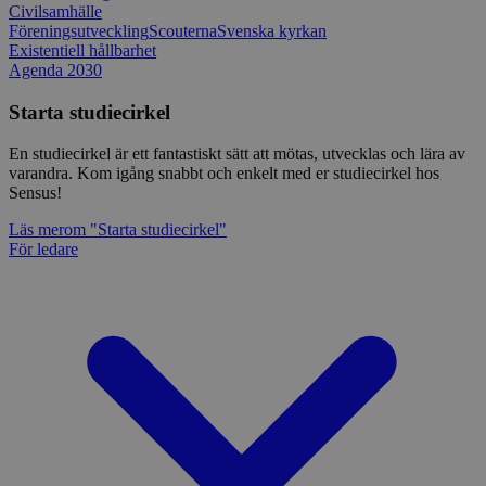
Civilsamhälle
Föreningsutveckling
Scouterna
Svenska kyrkan
Existentiell hållbarhet
Agenda 2030
Starta studiecirkel
En studiecirkel är ett fantastiskt sätt att mötas, utvecklas och lära av
varandra. Kom igång snabbt och enkelt med er studiecirkel hos
Sensus!
Läs mer
om "Starta studiecirkel"
För ledare