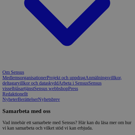
Om Sensus
Medlemsorganisationer
Projekt och uppdrag
Anmälningsvillkor,
deltagarvillkor och dataskydd
Arbeta i Sensus
Sensus
visselblåsartjänst
Sensus webbshop
Press
Redaktionellt
Nyheter
Berättelser
Nyhetsbrev
Samarbeta med oss
Vad innebär ett samarbete med Sensus? Här kan du läsa mer om hur
vi kan samarbeta och vilket stöd vi kan erbjuda.