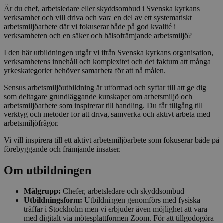
Är du chef, arbetsledare eller skyddsombud i Svenska kyrkans
verksamhet och vill driva och vara en del av ett systematiskt
arbetsmiljöarbete där vi fokuserar både på god kvalité i
verksamheten och en säker och hälsofrämjande arbetsmiljö?
I den här utbildningen utgår vi ifrån Svenska kyrkans organisation,
verksamhetens innehåll och komplexitet och det faktum att många
yrkeskategorier behöver samarbeta för att nå målen.
Sensus arbetsmiljöutbildning är utformad och syftar till att ge dig
som deltagare grundläggande kunskaper om arbetsmiljö och
arbetsmiljöarbete som inspirerar till handling. Du får tillgång till
verktyg och metoder för att driva, samverka och aktivt arbeta med
arbetsmiljöfrågor.
Vi vill inspirera till ett aktivt arbetsmiljöarbete som fokuserar både på
förebyggande och främjande insatser.
Om utbildningen
Målgrupp:
Chefer, arbetsledare och skyddsombud
Utbildningsform:
Utbildningen genomförs med fysiska
träffar i Stockholm men vi erbjuder även möjlighet att vara
med digitalt via mötesplattformen Zoom. För att tillgodogöra