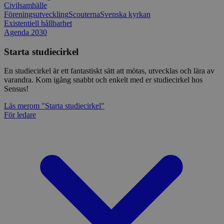
Civilsamhälle
Föreningsutveckling
Scouterna
Svenska kyrkan
Existentiell hållbarhet
Agenda 2030
Starta studiecirkel
En studiecirkel är ett fantastiskt sätt att mötas, utvecklas och lära av
varandra. Kom igång snabbt och enkelt med er studiecirkel hos
Sensus!
Läs mer
om "Starta studiecirkel"
För ledare