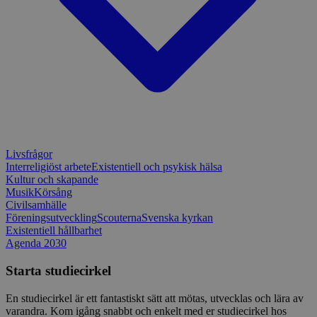
Livsfrågor
Interreligiöst arbete
Existentiell och psykisk hälsa
Kultur och skapande
Musik
Körsång
Civilsamhälle
Föreningsutveckling
Scouterna
Svenska kyrkan
Existentiell hållbarhet
Agenda 2030
Starta studiecirkel
En studiecirkel är ett fantastiskt sätt att mötas, utvecklas och lära av
varandra. Kom igång snabbt och enkelt med er studiecirkel hos