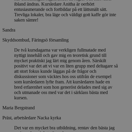
ibland ändras. Kursledare Anitha är oerhört
entusiasmerande och fortbildar på ett lättsmält sätt.
Trevliga lokaler, bra läge och väldigt gott kaffe gör inte
saken sämre!
Sandra
Skyddsombud, Färingsö församling
De två kursdagarna var verkligen fullmatade med
nyttigt innehåll och gav mig en teoretisk grund till
mycket praktiskt jag lärt mig genom åren. Särskilt
positivt var det att vi var en liten grupp med deltagare så
att stort fokus kunde läggas på de frågor och
diskussioner som väcktes hos oss utifrån de exempel
som kursledaren lyfte fram. Att kursledaren hade en
bred erfarenhet som hon generöst delades med sig av
och utmanade oss med var det i särklass bästa med
kursen.
Maria Bergstrand
Präst, arbetsledare Nacka kyrka
Det var en mycket bra utbildning, rentav den bästa jag