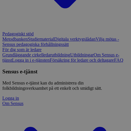
Pedagogiskt stöd
Metodbanken
Studiematerial
Digitala verktygslådan
Vilja mötas -
Sensus pedagogiska förhållningssätt
För dig som är ledare
Grundläggande cirkelledarutbildning
Utbildningar
Om Sensus e-
tjänst
Logga in i e-tjänsten
Försäkring för ledare och deltagare
FAQ
Sensus e-tjänst
Med Sensus e-tjänst kan du administrera din
folkbildningsverksamhet på ett enkelt och smidigt sätt.
Logga in
Om Sensus