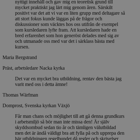
nyttigt innehåll och gav mig en teoretisk grund till
mycket praktiskt jag lärt mig genom åren. Särskilt
positivt var det att vi var en liten grupp med deltagare så
att stort fokus kunde läggas på de frågor och
diskussioner som väcktes hos oss utifrån de exempel
som kursledaren lyfte fram. Att kursledaren hade en
bred erfarenhet som hon generöst delades med sig av
och utmanade oss med var det i särklass bästa med
kursen.
Maria Bergstrand
Präst, arbetsledare Nacka kyrka
Det var en mycket bra utbildning, rentav den bästa jag
varit med oss i detta ämne!
Thomas Wärfman
Domprost, Svenska kyrkan Växjö
Får man chans och möjlighet till att gå denna grundkurs
i arbetsmiljö så bör man inte missa den! Är själv
skyddsombud sedan tio år och tämligen välutbildad
men det är ändå väldigt bra att fylla på och upprepa den
här utbildningen regelbundet då regler och skrivelser