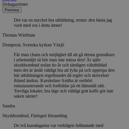
Deltagarröster
Previous
Det var en mycket bra utbildning, rentav den bästa jag
varit med oss i detta ämne!
Thomas Wärfman
Domprost, Svenska kyrkan Växjö
Får man chans och möjlighet till att gå denna grundkurs
i arbetsmiljö så bör man inte missa den! Är själv
skyddsombud sedan tio år och tämligen välutbildad
men det är ändå väldigt bra att fylla på och upprepa den
här utbildningen regelbundet då regler och skrivelser
ibland ändras. Kursledare Anitha är oerhört
entusiasmerande och fortbildar på ett lättsmält sätt.
Trevliga lokaler, bra läge och väldigt gott kaffe gör inte
saken sämre!
Sandra
Skyddsombud, Färingsö församling
De två kursdagarna var verkligen fullmatade med