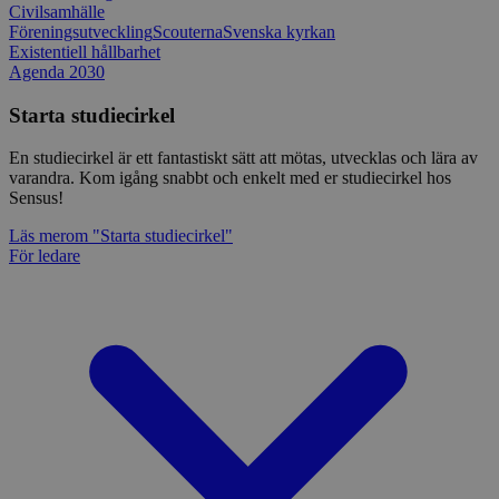
Civilsamhälle
Föreningsutveckling
Scouterna
Svenska kyrkan
Existentiell hållbarhet
Agenda 2030
Starta studiecirkel
En studiecirkel är ett fantastiskt sätt att mötas, utvecklas och lära av
varandra. Kom igång snabbt och enkelt med er studiecirkel hos
Sensus!
Läs mer
om "Starta studiecirkel"
För ledare