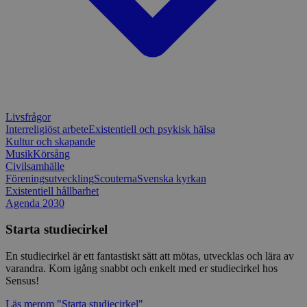
webbplats
förhindra
webbplats
CookieScriptConsent
1 månad
Denna coo
CookieScript
Cookie-Sc
www.sensus.se
tjänsten 
ihåg prefe
besökaren
nödvändig
Script.co
fungerar k
Livsfrågor
Interreligiöst arbete
Existentiell och psykisk hälsa
csrftoken
www.sensus.se
12
Denna coo
Kultur och skapande
månader
till Djang
Google
4 dagar
webbutvec
Musik
Körsång
Privacy Policy
för Pytho
Civilsamhälle
utformad 
Föreningsutveckling
Scouterna
Svenska kyrkan
en webbpl
Existentiell hållbarhet
typ av pr
på webbfo
Agenda 2030
_splunk_rum_sid
sensus.wufoo.com
15
Denna coo
Starta studiecirkel
minuter
Wufoo fö
belastnin
webbplats
En studiecirkel är ett fantastiskt sätt att mötas, utvecklas och lära av
förhindra
webbplats
varandra. Kom igång snabbt och enkelt med er studiecirkel hos
Sensus!
Storage declaration
Läs mer
om "Starta studiecirkel"