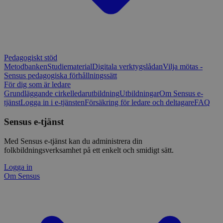
Pedagogiskt stöd
Metodbanken
Studiematerial
Digitala verktygslådan
Vilja mötas -
Sensus pedagogiska förhållningssätt
För dig som är ledare
Grundläggande cirkelledarutbildning
Utbildningar
Om Sensus e-
tjänst
Logga in i e-tjänsten
Försäkring för ledare och deltagare
FAQ
Sensus e-tjänst
Med Sensus e-tjänst kan du administrera din
folkbildningsverksamhet på ett enkelt och smidigt sätt.
Logga in
Om Sensus