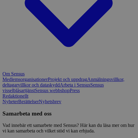
Om Sensus
Medlemsorganisationer
Projekt och uppdrag
Anmälningsvillkor,
deltagarvillkor och dataskydd
Arbeta i Sensus
Sensus
visselblåsartjänst
Sensus webbshop
Press
Redaktionellt
Nyheter
Berättelser
Nyhetsbrev
Samarbeta med oss
Vad innebär ett samarbete med Sensus? Här kan du läsa mer om hur
vi kan samarbeta och vilket stöd vi kan erbjuda.