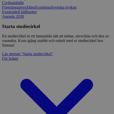
Civilsamhälle
Föreningsutveckling
Scouterna
Svenska kyrkan
Existentiell hållbarhet
Agenda 2030
Starta studiecirkel
En studiecirkel är ett fantastiskt sätt att mötas, utvecklas och lära av
varandra. Kom igång snabbt och enkelt med er studiecirkel hos
Sensus!
Läs mer
om "Starta studiecirkel"
För ledare