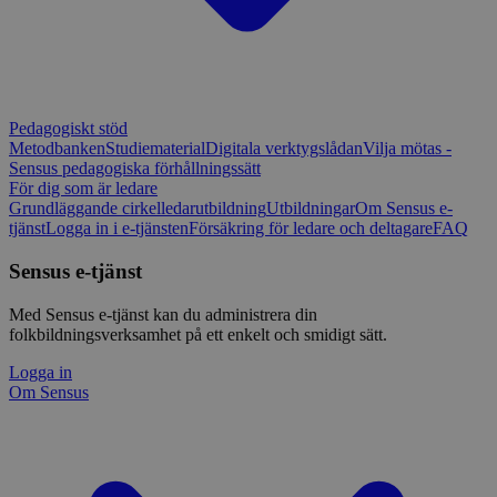
Pedagogiskt stöd
Metodbanken
Studiematerial
Digitala verktygslådan
Vilja mötas -
Sensus pedagogiska förhållningssätt
För dig som är ledare
Grundläggande cirkelledarutbildning
Utbildningar
Om Sensus e-
tjänst
Logga in i e-tjänsten
Försäkring för ledare och deltagare
FAQ
Sensus e-tjänst
Med Sensus e-tjänst kan du administrera din
folkbildningsverksamhet på ett enkelt och smidigt sätt.
Logga in
Om Sensus