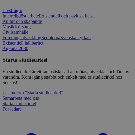
_splunk_rum_sid
sensus.wufoo.com
15
Denna coo
Livsfrågor
minuter
Wufoo fö
Interreligiöst arbete
Existentiell och psykisk hälsa
belastnin
Kultur och skapande
webbplats
förhindra
Musik
Körsång
webbplats
Civilsamhälle
Föreningsutveckling
Scouterna
Svenska kyrkan
Storage declaration
Existentiell hållbarhet
Agenda 2030
Storage
Namn
Beskrivning
type
Starta studiecirkel
lastExternalReferrerTime
Local
storage
En studiecirkel är ett fantastiskt sätt att mötas, utvecklas och lära av
lastExternalReferrer
Local
varandra. Kom igång snabbt och enkelt med er studiecirkel hos
storage
Sensus!
Läs mer
om "Starta studiecirkel"
Samarbeta med oss
Starta studiecirkel
Leverantör
För ledare
Namn
Utgång
Beskrivning
/
Domän
Leverantör
/
Namn
Utgång
Beskr
Domän
sp_t
1 år
Krävs för att
Spotify Inc.
Leverantör
/
Namn
Utgång
Besk
säkerställa
.spotify.com
_pk_id
1 år
Använ
InnoCraft Ltd
Domän
funktionaliteten hos
lagra 
www.sensus.se
det integrerade