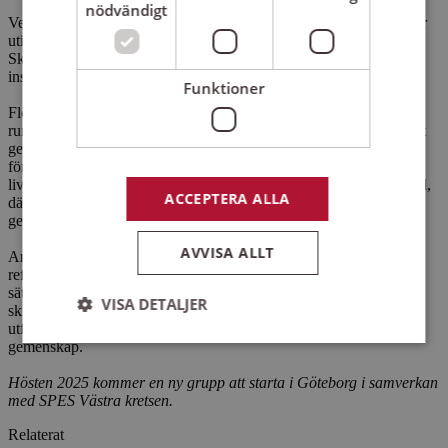
nödvändigt
Verksamheten kompletterades vid två tillfällen med litteraturstudier
utifrån diktsamlingarna "Patient" av Sofia Dahlen och "Skadad
Skapad Åter" av Sorin Masifi. Dessa böcker användes som
inspirationskälla och bidrog med ytterligare perspektiv på ämnet.
Funktioner
Flera deltagare har beskrivit att sammanhanget och det trygga
rummet varit avgörande. Även om det kan kännas skrämmande att
ge ord åt sina erfarenheter, har skrivandet fungerat som ett verktyg
för att på ett varsamt sätt närma sig och bearbeta en svår
livshändelse. Mötesplatsen har också inneburit ett forum för samtal,
ACCEPTERA ALLA
där ordens kraft bidragit till att samverka i förståelsen av både
gemensamma och individuella upplevelser.
AVVISA ALLT
Arbetet med att möta svåra livserfarenheter genom skrivande och
reflektion har onekligen erbjudit en arena för att på ett respektfullt
sätt dela med sig av personliga berättelser. Genom att använda
VISA DETALJER
skrivandet som ett uttrycksmedel har deltagarna fått möjlighet att
utforska och kommunicera sina känslor inom en stödjande
gemenskap.
Hösten 2025 kommer en ny grupp att starta i Göteborg i samverkan
Strikt nödvändigt
Prestanda
Inriktning
med SPES Västra kretsen.
Funktioner
Relaterat