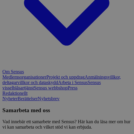
Om Sensus
Medlemsorganisationer
Projekt och uppdrag
Anmälningsvillkor,
deltagarvillkor och dataskydd
Arbeta i Sensus
Sensus
visselblåsartjänst
Sensus webbshop
Press
Redaktionellt
Nyheter
Berättelser
Nyhetsbrev
Samarbeta med oss
Vad innebär ett samarbete med Sensus? Här kan du läsa mer om hur
vi kan samarbeta och vilket stöd vi kan erbjuda.