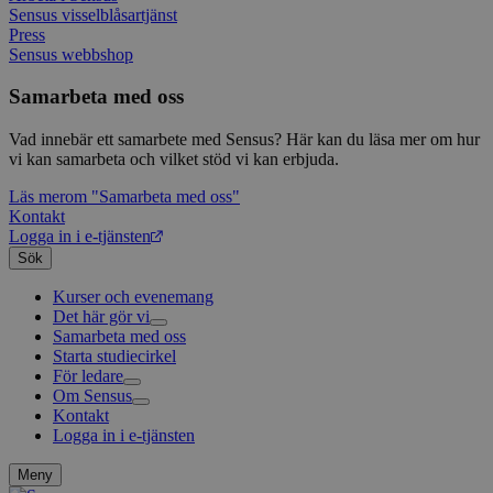
slut
Sensus visselblåsartjänst
ha s
AWSALBTGCORS
7 dagar
Denna 
Amazon Web
Press
bes
Typef
Services, Inc.
Sensus webbshop
webb
använd
form.typeform.com
använ
webbp
Samarbeta med oss
enkät
_ga
1 år 1
Detta
Vad innebär ett samarbete med Sensus? Här kan du läsa mer om hur
Google LLC
månad
assoc
.sensus.se
vi kan samarbeta och vilket stöd vi kan erbjuda.
Univer
en vik
Läs mer
om "Samarbeta med oss"
Googl
analys
Kontakt
använd
Logga in i e-tjänsten
unika
Sök
tillde
gener
klient
Kurser och evenemang
i varj
Det här gör vi
webbp
Samarbeta med oss
Livsfrågor
att be
sessi
Starta studiecirkel
Kultur och skapande
Interreligiöst arbete
för
För ledare
Civilsamhälle
Existentiell och psykisk hälsa
Musik
webbp
Om Sensus
Existentiell hållbarhet
Grundläggande cirkelledarutbildning
Körsång
Föreningsutveckling
Kontakt
Utbildningar
Berättelser
Scouterna
Agenda 2030
_pk_ses.1.c859
www.sensus.se
30
Det h
minuter
associ
Logga in i e-tjänsten
Sensus e-tjänst
Nyheter
Svenska kyrkan
platt
Metodbanken
Nyhetsbrev
källk
Försäkring för ledare och deltagare
Projekt och uppdrag
Meny
för at