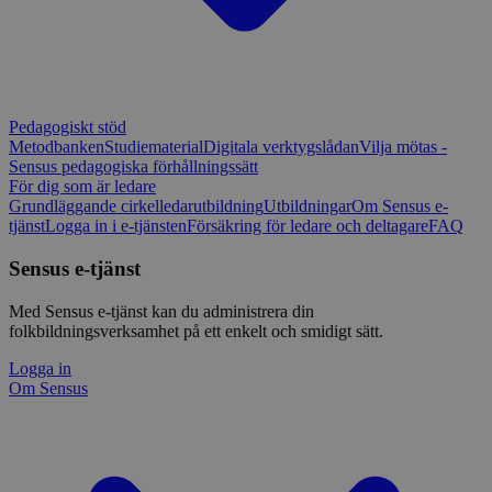
Pedagogiskt stöd
Metodbanken
Studiematerial
Digitala verktygslådan
Vilja mötas -
Sensus pedagogiska förhållningssätt
För dig som är ledare
Grundläggande cirkelledarutbildning
Utbildningar
Om Sensus e-
tjänst
Logga in i e-tjänsten
Försäkring för ledare och deltagare
FAQ
Sensus e-tjänst
Med Sensus e-tjänst kan du administrera din
folkbildningsverksamhet på ett enkelt och smidigt sätt.
Logga in
Om Sensus