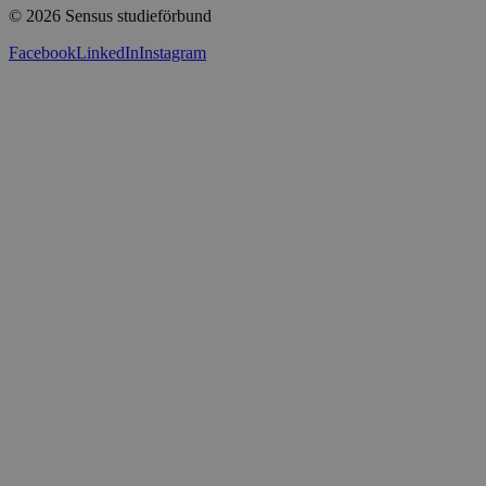
© 2026 Sensus studieförbund
Press
Sensus webbshop
Facebook
LinkedIn
Instagram