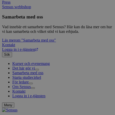
Press
Sensus webbshop
Samarbeta med oss
Vad innebär ett samarbete med Sensus? Här kan du läsa mer om hur
vi kan samarbeta och vilket stöd vi kan erbjuda.
Läs mer
om "Samarbeta med oss"
Kontakt
Logga in i e-tjänsten
Sök
Kurser och evenemang
Det här gör vi
Samarbeta med oss
Livsfrågor
Starta studiecirkel
Kultur och skapande
Interreligiöst arbete
För ledare
Civilsamhälle
Existentiell och psykisk hälsa
Musik
Om Sensus
Existentiell hållbarhet
Grundläggande cirkelledarutbildning
Körsång
Föreningsutveckling
Kontakt
Utbildningar
Berättelser
Scouterna
Agenda 2030
Logga in i e-tjänsten
Sensus e-tjänst
Nyheter
Svenska kyrkan
Metodbanken
Nyhetsbrev
Försäkring för ledare och deltagare
Projekt och uppdrag
Meny
FAQ
Arbeta i Sensus
Sensus visselblåsartjänst