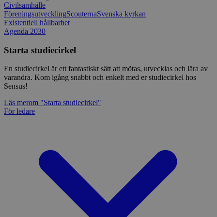
Civilsamhälle
Föreningsutveckling
Scouterna
Svenska kyrkan
Existentiell hållbarhet
Agenda 2030
Starta studiecirkel
En studiecirkel är ett fantastiskt sätt att mötas, utvecklas och lära av
varandra. Kom igång snabbt och enkelt med er studiecirkel hos
Sensus!
Läs mer
om "Starta studiecirkel"
För ledare