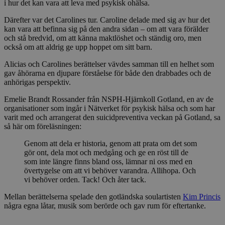
i hur det kan vara att leva med psykisk ohälsa.
Därefter var det Carolines tur. Caroline delade med sig av hur det
kan vara att befinna sig på den andra sidan – om att vara förälder
och stå bredvid, om att känna maktlöshet och ständig oro, men
också om att aldrig ge upp hoppet om sitt barn.
Alicias och Carolines berättelser vävdes samman till en helhet som
gav åhörarna en djupare förståelse för både den drabbades och de
anhörigas perspektiv.
Emelie Brandt Rossander från NSPH-Hjärnkoll Gotland, en av de
organisationer som ingår i Nätverket för psykisk hälsa och som har
varit med och arrangerat den suicidpreventiva veckan på Gotland, sa
så här om föreläsningen:
Genom att dela er historia, genom att prata om det som
gör ont, dela mot och medgång och ge en röst till de
som inte längre finns bland oss, lämnar ni oss med en
övertygelse om att vi behöver varandra. Allihopa. Och
vi behöver orden. Tack! Och åter tack.
Mellan berättelserna spelade den gotländska soulartisten
Kim Princis
några egna låtar, musik som berörde och gav rum för eftertanke.