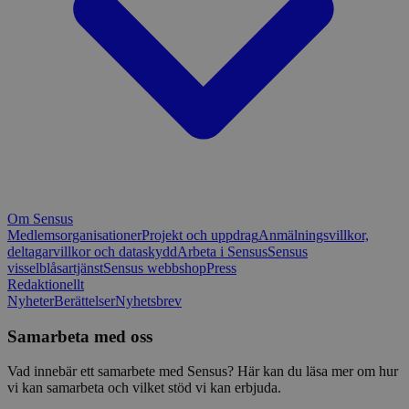
Om Sensus
Medlemsorganisationer
Projekt och uppdrag
Anmälningsvillkor,
deltagarvillkor och dataskydd
Arbeta i Sensus
Sensus
visselblåsartjänst
Sensus webbshop
Press
Redaktionellt
Nyheter
Berättelser
Nyhetsbrev
Samarbeta med oss
Vad innebär ett samarbete med Sensus? Här kan du läsa mer om hur
vi kan samarbeta och vilket stöd vi kan erbjuda.