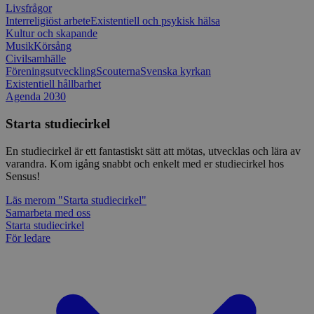
Livsfrågor
Interreligiöst arbete
Existentiell och psykisk hälsa
Kultur och skapande
Musik
Körsång
Civilsamhälle
Föreningsutveckling
Scouterna
Svenska kyrkan
Existentiell hållbarhet
Agenda 2030
Starta studiecirkel
En studiecirkel är ett fantastiskt sätt att mötas, utvecklas och lära av
varandra. Kom igång snabbt och enkelt med er studiecirkel hos
Sensus!
Läs mer
om "Starta studiecirkel"
Samarbeta med oss
Starta studiecirkel
För ledare