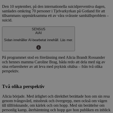
Den 10 september, på den internationella suicidpreventiva dagen,
samlades omkring 70 personer i Tjelvarkyrkan på Gotland för att
tillsammans uppmärksamma ett av våra svåraste samhällsproblem –
suicid.
SENSUS
AI
AI
Sidan innehåller AI-bearbetat innehåll. Läs mer.
På programmet stod en föreläsning med Alicia Brandt Rossander
och hennes mamma Caroline Brag, båda redo att dela med sig av
sina erfarenheter av att leva med psykisk ohälsa – från två olika
perspektiv.
Två olika perspektiv
Alicia började. Med ärlighet och direkthet berättade hon om sin resa
genom tvångsvård, missbruk och övergrepp, men också om vägen
till tillfrisknande, om kärlek och om hopp. Med sin berättelse om
personlig kamp, återhämtning och hopp gav hon publiken en inblick