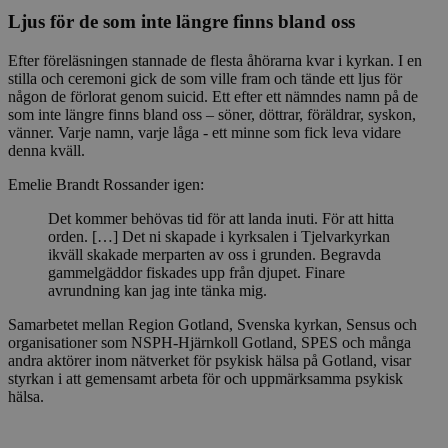
Ljus för de som inte längre finns bland oss
Efter föreläsningen stannade de flesta åhörarna kvar i kyrkan. I en
stilla och ceremoni gick de som ville fram och tände ett ljus för
någon de förlorat genom suicid. Ett efter ett nämndes namn på de
som inte längre finns bland oss – söner, döttrar, föräldrar, syskon,
vänner. Varje namn, varje låga - ett minne som fick leva vidare
denna kväll.
Emelie Brandt Rossander igen:
Det kommer behövas tid för att landa inuti. För att hitta
orden. […] Det ni skapade i kyrksalen i Tjelvarkyrkan
ikväll skakade merparten av oss i grunden. Begravda
gammelgäddor fiskades upp från djupet. Finare
avrundning kan jag inte tänka mig.
Samarbetet mellan Region Gotland, Svenska kyrkan, Sensus och
organisationer som NSPH-Hjärnkoll Gotland, SPES och många
andra aktörer inom nätverket för psykisk hälsa på Gotland, visar
styrkan i att gemensamt arbeta för och uppmärksamma psykisk
hälsa.