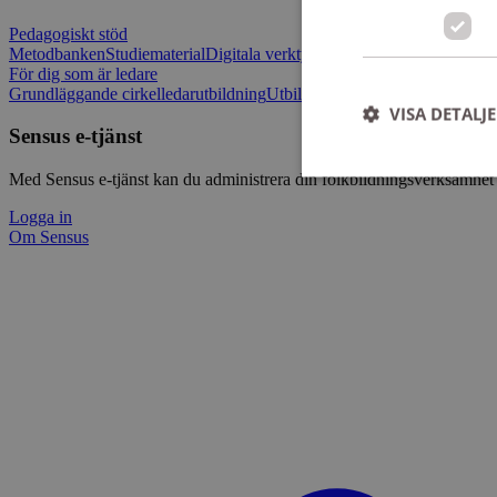
Pedagogiskt stöd
Metodbanken
Studiematerial
Digitala verktygslådan
Vilja mötas - Sensu
För dig som är ledare
Grundläggande cirkelledarutbildning
Utbildningar
Om Sensus e-tjänst
L
VISA DETALJ
Sensus e-tjänst
Med Sensus e-tjänst kan du administrera din folkbildningsverksamhet p
Logga in
Om Sensus
Strikt nödvändiga ka
användas ordentligt 
Namn
ep201
CookieScriptConse
csrftoken