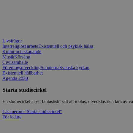
Livsfrågor
Interreligiöst arbete
Existentiell och psykisk hälsa
Kultur och skapande
Musik
Körsång
Civilsamhälle
Föreningsutveckling
Scouterna
Svenska kyrkan
Existentiell hållbarhet
Agenda 2030
Starta studiecirkel
En studiecirkel är ett fantastiskt sätt att mötas, utvecklas och lära a
Läs mer
om "Starta studiecirkel"
För ledare