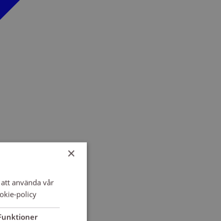
×
att använda vår
okie-policy
Funktioner