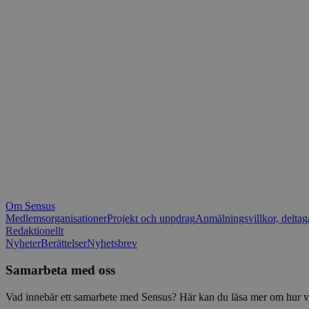
_fbp
.spot
mtm_consent_rem
__Secure-ROLLOU
matomo_ignore
VISITOR_PRIVACY_
matomo_sessid
YSC
_pk_ses
IDE
_ga_1RP1H45CK4
Om Sensus
tf_respondent_cc
Medlemsorganisationer
Projekt och uppdrag
Anmälningsvillkor, deltag
Redaktionellt
Nyheter
Berättelser
Nyhetsbrev
attribution_user_id
Samarbeta med oss
AWSALBTGCORS
Vad innebär ett samarbete med Sensus? Här kan du läsa mer om hur vi