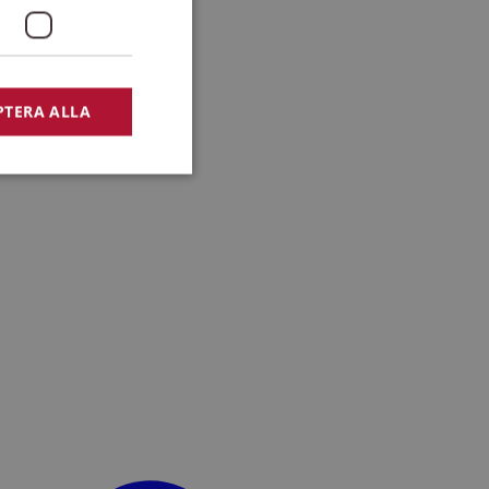
PTERA ALLA
bbplatsen kan inte
lansering,
missbruk.
nsten för att komma
r nödvändigt att
t.
lingsplattform för
plats mot en viss