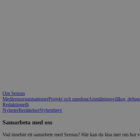
_fbp
.spot
mtm_consent_rem
__Secure-ROLLOU
matomo_ignore
VISITOR_PRIVACY_
matomo_sessid
YSC
_pk_ses
IDE
_ga_1RP1H45CK4
Om Sensus
tf_respondent_cc
Medlemsorganisationer
Projekt och uppdrag
Anmälningsvillkor, deltag
Redaktionellt
Nyheter
Berättelser
Nyhetsbrev
attribution_user_id
Samarbeta med oss
AWSALBTGCORS
Vad innebär ett samarbete med Sensus? Här kan du läsa mer om hur vi