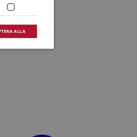
PTERA ALLA
bbplatsen kan inte
lansering,
missbruk.
nsten för att komma
r nödvändigt att
t.
lingsplattform för
plats mot en viss