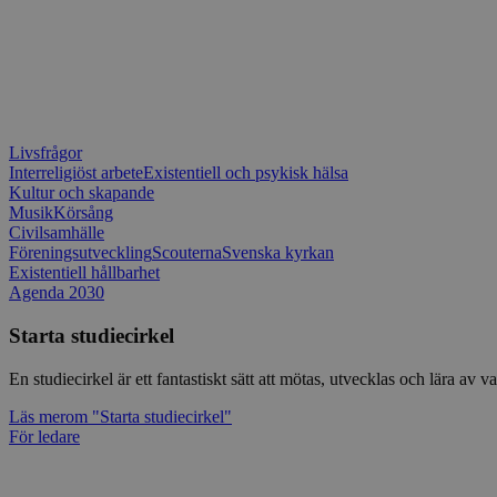
Livsfrågor
Interreligiöst arbete
Existentiell och psykisk hälsa
Kultur och skapande
Musik
Körsång
Civilsamhälle
Föreningsutveckling
Scouterna
Svenska kyrkan
Existentiell hållbarhet
Agenda 2030
Starta studiecirkel
En studiecirkel är ett fantastiskt sätt att mötas, utvecklas och lära a
Läs mer
om "Starta studiecirkel"
För ledare