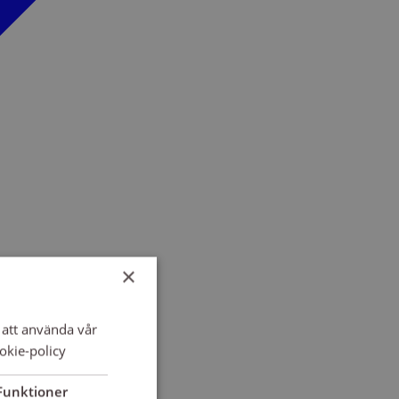
×
att använda vår
okie-policy
Funktioner