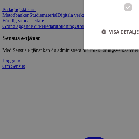
Pedagogiskt stöd
Metodbanken
Studiematerial
Digitala verktygslådan
Vilja mötas - Sensu
För dig som är ledare
Grundläggande cirkelledarutbildning
Utbildningar
Om Sensus e-tjänst
L
VISA DETALJ
Sensus e-tjänst
Med Sensus e-tjänst kan du administrera din folkbildningsverksamhet p
Logga in
Om Sensus
Strikt nödvändiga ka
användas ordentligt 
Namn
ep201
CookieScriptConse
csrftoken