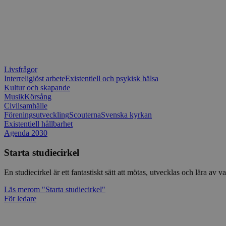
Livsfrågor
Interreligiöst arbete
Existentiell och psykisk hälsa
Kultur och skapande
Musik
Körsång
Civilsamhälle
Föreningsutveckling
Scouterna
Svenska kyrkan
Existentiell hållbarhet
Agenda 2030
Starta studiecirkel
En studiecirkel är ett fantastiskt sätt att mötas, utvecklas och lära a
Läs mer
om "Starta studiecirkel"
För ledare