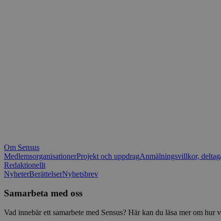
_fbp
.spot
mtm_consent_rem
__Secure-ROLLOU
matomo_ignore
VISITOR_PRIVACY_
matomo_sessid
YSC
_pk_ses
IDE
_ga_1RP1H45CK4
Om Sensus
tf_respondent_cc
Medlemsorganisationer
Projekt och uppdrag
Anmälningsvillkor, deltag
Redaktionellt
Nyheter
Berättelser
Nyhetsbrev
attribution_user_id
Samarbeta med oss
AWSALBTGCORS
Vad innebär ett samarbete med Sensus? Här kan du läsa mer om hur vi