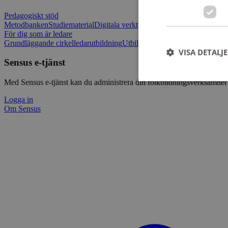
Pedagogiskt stöd
Metodbanken
Studiematerial
Digitala verktygslådan
Vilja mötas - Sensu
För dig som är ledare
Grundläggande cirkelledarutbildning
Utbildningar
Om Sensus e-tjänst
L
VISA DETALJ
Sensus e-tjänst
Med Sensus e-tjänst kan du administrera din folkbildningsverksamhet p
Logga in
Om Sensus
Strikt nödvändiga ka
användas ordentligt 
Namn
ep201
CookieScriptConse
csrftoken