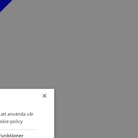
×
att använda vår
okie-policy
Funktioner