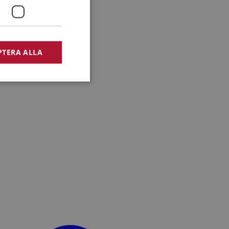
PTERA ALLA
bbplatsen kan inte
lansering,
missbruk.
nsten för att komma
r nödvändigt att
t.
lingsplattform för
plats mot en viss