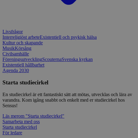
webbplats
CookieScriptConsent
1 månad
Denna coo
CookieScript
Cookie-Sc
www.sensus.se
tjänsten 
ihåg prefe
besökaren
Livsfrågor
nödvändig
Script.co
Interreligiöst arbete
Existentiell och psykisk hälsa
fungerar k
Kultur och skapande
Musik
Körsång
csrftoken
www.sensus.se
12
Denna coo
månader
till Djang
Civilsamhälle
Google
4 dagar
webbutvec
Föreningsutveckling
Scouterna
Svenska kyrkan
Privacy Policy
för Pytho
Existentiell hållbarhet
utformad 
Agenda 2030
en webbpl
typ av pr
på webbfo
Starta studiecirkel
_splunk_rum_sid
sensus.wufoo.com
15
Denna coo
minuter
Wufoo fö
En studiecirkel är ett fantastiskt sätt att mötas, utvecklas och lära av
belastnin
varandra. Kom igång snabbt och enkelt med er studiecirkel hos
webbplats
Sensus!
förhindra
webbplats
Läs mer
om "Starta studiecirkel"
Storage declaration
Samarbeta med oss
Starta studiecirkel
Storage
För ledare
Namn
Beskrivning
type