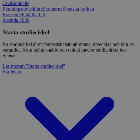
Civilsamhälle
Föreningsutveckling
Scouterna
Svenska kyrkan
Existentiell hållbarhet
Agenda 2030
Starta studiecirkel
En studiecirkel är ett fantastiskt sätt att mötas, utvecklas och lära av
varandra. Kom igång snabbt och enkelt med er studiecirkel hos
Sensus!
Läs mer
om "Starta studiecirkel"
För ledare