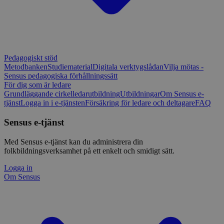
Pedagogiskt stöd
Metodbanken
Studiematerial
Digitala verktygslådan
Vilja mötas -
Sensus pedagogiska förhållningssätt
För dig som är ledare
Grundläggande cirkelledarutbildning
Utbildningar
Om Sensus e-
tjänst
Logga in i e-tjänsten
Försäkring för ledare och deltagare
FAQ
Sensus e-tjänst
Med Sensus e-tjänst kan du administrera din
folkbildningsverksamhet på ett enkelt och smidigt sätt.
Logga in
Om Sensus