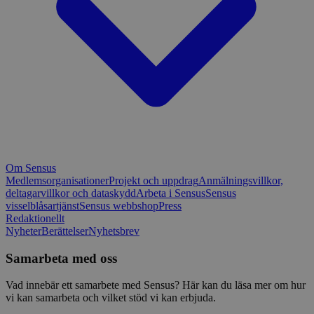
Om Sensus
Medlemsorganisationer
Projekt och uppdrag
Anmälningsvillkor,
deltagarvillkor och dataskydd
Arbeta i Sensus
Sensus
visselblåsartjänst
Sensus webbshop
Press
Redaktionellt
Nyheter
Berättelser
Nyhetsbrev
Samarbeta med oss
Vad innebär ett samarbete med Sensus? Här kan du läsa mer om hur
vi kan samarbeta och vilket stöd vi kan erbjuda.