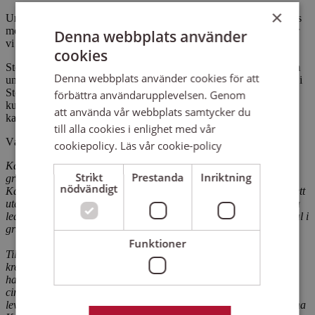
×
Under en ceremoni den 21 maj firades Katja Grönman som Sensus
mottagare av Stockholm stads folkbildningsstipendie. Grattis säger
Denna webbplats använder
vi till en erkänt viktig person för många!
cookies
Stockholm stads folkbildningsstipendium delas ut till personer som
Denna webbplats använder cookies för att
under föregående år verkat och gjort skillnad inom folkbildningen i
Stockholm. Studieförbunden nominerar själva varsin kandidat till
förbättra användarupplevelsen. Genom
kulturförvaltningen. I år har de åtta studieförbunden nominerat en
att använda vår webbplats samtycker du
kandidat var.
till alla cookies i enlighet med vår
Vår nominering löd:
cookiepolicy.
Läs vår cookie-policy
Katja Grönman har gjort en resa från deltagare i Sensus kreativa
Strikt
Prestanda
Inriktning
grupper till ledare i cirklar inom konst och skapande. Ofta har
nödvändigt
Katja lett grupper där deltagarna av olika anledningar hamnat i ett
utanförskap. Genom att delta i folkbildningsverksamhet som Katja
leder där vi jobbar med kreativt skapande och reflekterande samtal i
gruppen stärker deltagarna sin egen och varandras självkänsla.
Funktioner
Tillsammans förs gruppens lärande framåt, både lärande i det
kreativa skapandet och i det sociala – en bildning för livet. Katja
har sedan hon först började som deltagare i Sensus skapande
cirklar fördjupat sig inom folkbildningspedagogik och är nu även
levande verkstadspedagog. Alla deltagare som haft förmånen att ha