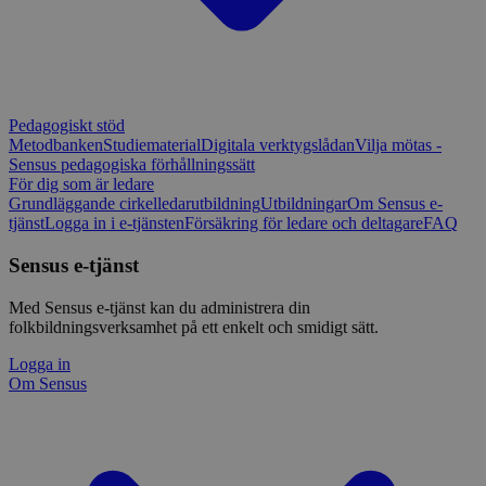
Pedagogiskt stöd
Metodbanken
Studiematerial
Digitala verktygslådan
Vilja mötas -
Sensus pedagogiska förhållningssätt
För dig som är ledare
Grundläggande cirkelledarutbildning
Utbildningar
Om Sensus e-
tjänst
Logga in i e-tjänsten
Försäkring för ledare och deltagare
FAQ
Sensus e-tjänst
Med Sensus e-tjänst kan du administrera din
folkbildningsverksamhet på ett enkelt och smidigt sätt.
Logga in
Om Sensus