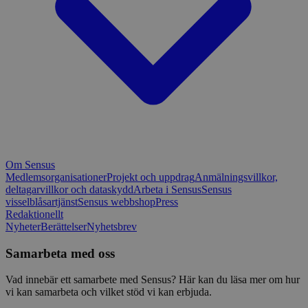
Om Sensus
Medlemsorganisationer
Projekt och uppdrag
Anmälningsvillkor,
deltagarvillkor och dataskydd
Arbeta i Sensus
Sensus
visselblåsartjänst
Sensus webbshop
Press
Redaktionellt
Nyheter
Berättelser
Nyhetsbrev
Samarbeta med oss
Vad innebär ett samarbete med Sensus? Här kan du läsa mer om hur
vi kan samarbeta och vilket stöd vi kan erbjuda.