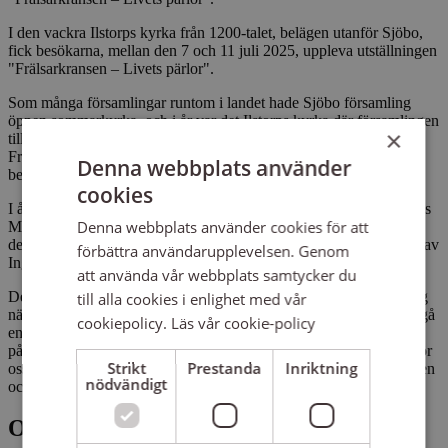
I den vackra Ilstorps kyrka från 1200-talet, belägen utanför Sjöbo,
fick besökarna, mellan den 7 och 11 juli 2025, uppleva utställningen
"Frälsarkransen – Livets pärlor".
Som många församlingar runtom i landet hade Sjöbo församling
öppen sommarkyrka, och i år var det Ilstorps kyrka där församlingen
×
tillsammans med Sensus Skåne-Blekinge hade utställningen om
Frälsarkransen – ett modernt radband där pärlorna har olika
Denna webbplats använder
betydelser.
cookies
I år var det 30 år sedan Frälsarkransen skapades av biskop emeritus
Denna webbplats använder cookies för att
Martin Lönnebo, och vid invigningen den 7 juli fick besökarna ta
del av berättelsen om Frälsarkransen och njuta av sång och musik av
förbättra användarupplevelsen. Genom
Ingela Bertilsson.
att använda vår webbplats samtycker du
Det blev dessutom något alldeles särskilt denna vackra sommardag
till alla cookies i enlighet med vår
när ljuset föll in genom fönstret, att i det vitkalkade kyrkorummet gå
cookiepolicy.
Läs vår cookie-policy
en vandring mellan Frälsarkransens 18 pärlor som hjälper oss att
påminnas om det som är viktigast i livet – medmänsklighet både för
Strikt
Prestanda
Inriktning
oss själva och andra, samt att leva i glädje och harmoni med naturen
nödvändigt
och den andliga världen.
Om Frälsarkransen