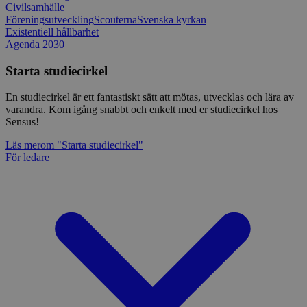
Civilsamhälle
Föreningsutveckling
Scouterna
Svenska kyrkan
Existentiell hållbarhet
Agenda 2030
Starta studiecirkel
En studiecirkel är ett fantastiskt sätt att mötas, utvecklas och lära av
varandra. Kom igång snabbt och enkelt med er studiecirkel hos
Sensus!
Läs mer
om "Starta studiecirkel"
För ledare