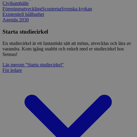
Civilsamhälle
Föreningsutveckling
Scouterna
Svenska kyrkan
Existentiell hållbarhet
Agenda 2030
Starta studiecirkel
En studiecirkel är ett fantastiskt sätt att mötas, utvecklas och lära av
varandra. Kom igång snabbt och enkelt med er studiecirkel hos
Sensus!
Läs mer
om "Starta studiecirkel"
För ledare