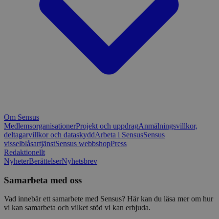
Om Sensus
Medlemsorganisationer
Projekt och uppdrag
Anmälningsvillkor,
deltagarvillkor och dataskydd
Arbeta i Sensus
Sensus
visselblåsartjänst
Sensus webbshop
Press
Redaktionellt
Nyheter
Berättelser
Nyhetsbrev
Samarbeta med oss
Vad innebär ett samarbete med Sensus? Här kan du läsa mer om hur
vi kan samarbeta och vilket stöd vi kan erbjuda.