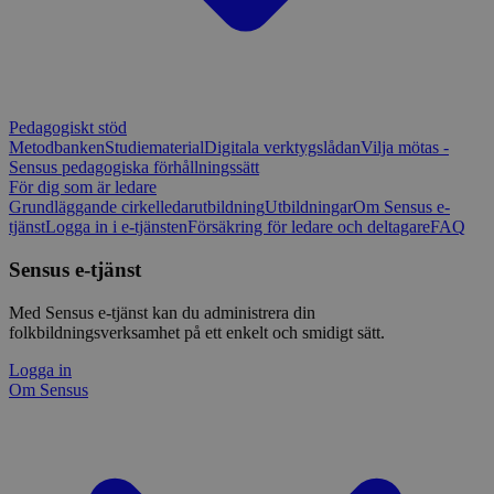
Pedagogiskt stöd
Metodbanken
Studiematerial
Digitala verktygslådan
Vilja mötas -
Sensus pedagogiska förhållningssätt
För dig som är ledare
Grundläggande cirkelledarutbildning
Utbildningar
Om Sensus e-
tjänst
Logga in i e-tjänsten
Försäkring för ledare och deltagare
FAQ
Sensus e-tjänst
Med Sensus e-tjänst kan du administrera din
folkbildningsverksamhet på ett enkelt och smidigt sätt.
Logga in
Om Sensus