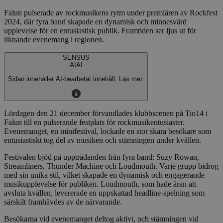
Falun pulserade av rockmusikens rytm under premiären av Rockfest
2024, där fyra band skapade en dynamisk och minnesvärd
upplevelse för en entusiastisk publik. Framtiden ser ljus ut för
liknande evenemang i regionen.
SENSUS
AI
AI
Sidan innehåller AI-bearbetat innehåll. Läs mer.
Lördagen den 21 december förvandlades klubbscenen på Tio14 i
Falun till en pulserande festplats för rockmusikentusiaster.
Evenemanget, en minifestival, lockade en stor skara besökare som
entusiastiskt tog del av musiken och stämningen under kvällen.
Festivalen bjöd på uppträdanden från fyra band: Suzy Rowan,
Streamliners, Thunder Machine och Loudmouth. Varje grupp bidrog
med sin unika stil, vilket skapade en dynamisk och engagerande
musikupplevelse för publiken. Loudmouth, som hade äran att
avsluta kvällen, levererade en uppskattad headline-spelning som
särskilt framhävdes av de närvarande.
Besökarna vid evenemanget deltog aktivt, och stämningen vid