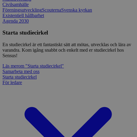
förhindr
Civilsamhälle
webbplat
Föreningsutveckling
Scouterna
Svenska kyrkan
CookieScriptConsent
1 månad
Denna co
CookieScript
Existentiell hållbarhet
Cookie-S
www.sensus.se
Agenda 2030
tjänsten
ihåg pref
besökare
Starta studiecirkel
nödvändi
Script.c
fungerar 
En studiecirkel är ett fantastiskt sätt att mötas, utvecklas och lära av
varandra. Kom igång snabbt och enkelt med er studiecirkel hos
Google Privacy Policy
csrftoken
www.sensus.se
12
Denna co
Sensus!
månader
till Djan
4 dagar
webbutve
Läs mer
om "Starta studiecirkel"
för Pyth
utformad
Samarbeta med oss
en webbp
Starta studiecirkel
typ av p
För ledare
på webbf
_splunk_rum_sid
sensus.wufoo.com
15
Denna coo
minuter
Wufoo fö
belastni
webbplat
förhindr
webbplat
Storage declaration
Namn
Storage type
Beskrivning