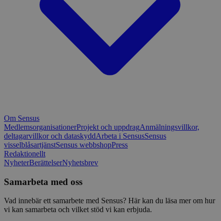
Om Sensus
Medlemsorganisationer
Projekt och uppdrag
Anmälningsvillkor,
deltagarvillkor och dataskydd
Arbeta i Sensus
Sensus
visselblåsartjänst
Sensus webbshop
Press
Redaktionellt
Nyheter
Berättelser
Nyhetsbrev
Samarbeta med oss
Vad innebär ett samarbete med Sensus? Här kan du läsa mer om hur
vi kan samarbeta och vilket stöd vi kan erbjuda.