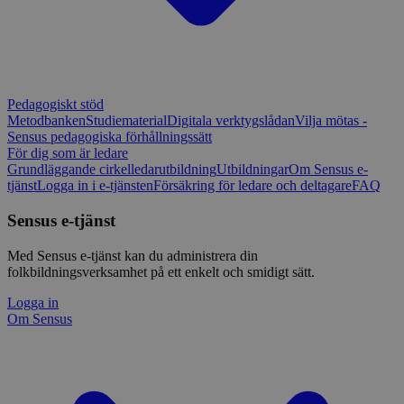
Pedagogiskt stöd
Metodbanken
Studiematerial
Digitala verktygslådan
Vilja mötas -
Sensus pedagogiska förhållningssätt
För dig som är ledare
Grundläggande cirkelledarutbildning
Utbildningar
Om Sensus e-
tjänst
Logga in i e-tjänsten
Försäkring för ledare och deltagare
FAQ
Sensus e-tjänst
Med Sensus e-tjänst kan du administrera din
folkbildningsverksamhet på ett enkelt och smidigt sätt.
Logga in
Om Sensus