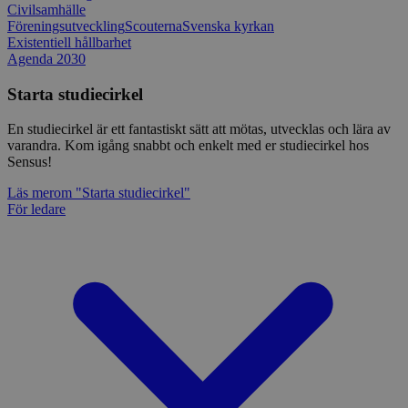
Civilsamhälle
Föreningsutveckling
Scouterna
Svenska kyrkan
Existentiell hållbarhet
Agenda 2030
Starta studiecirkel
En studiecirkel är ett fantastiskt sätt att mötas, utvecklas och lära av
varandra. Kom igång snabbt och enkelt med er studiecirkel hos
Sensus!
Läs mer
om "Starta studiecirkel"
För ledare