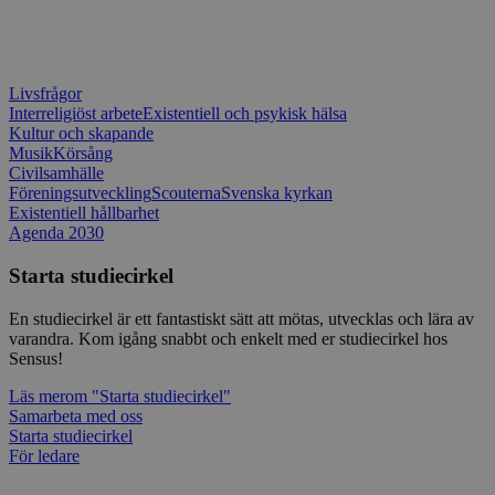
CookieScriptConsent
1 månad
Denna coo
CookieScript
Cookie-Sc
www.sensus.se
tjänsten 
ihåg prefe
besökaren
Livsfrågor
nödvändig
Interreligiöst arbete
Existentiell och psykisk hälsa
Script.co
Kultur och skapande
fungerar k
Musik
Körsång
csrftoken
www.sensus.se
12
Denna coo
Civilsamhälle
månader
till Djang
Google
Föreningsutveckling
Scouterna
Svenska kyrkan
4 dagar
webbutvec
Privacy Policy
Existentiell hållbarhet
för Pytho
utformad 
Agenda 2030
en webbpl
typ av pr
Starta studiecirkel
på webbfo
_splunk_rum_sid
sensus.wufoo.com
15
Denna coo
En studiecirkel är ett fantastiskt sätt att mötas, utvecklas och lära av
minuter
Wufoo fö
varandra. Kom igång snabbt och enkelt med er studiecirkel hos
belastnin
webbplats
Sensus!
förhindra
webbplats
Läs mer
om "Starta studiecirkel"
Samarbeta med oss
Storage declaration
Starta studiecirkel
För ledare
Storage
Namn
Beskrivning
type