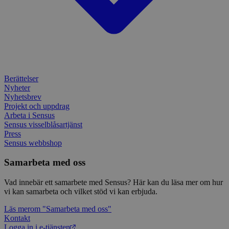
enkät
IDE
1 år
Denn
Google LLC
attribution_user_id
1 år
Denna 
av D
Typeform
.doubleclick.net
Typef
utfö
.typeform.com
använd
hur 
använ
anv
webbp
web
enkät
even
slut
ha s
AWSALBTGCORS
7 dagar
Denna 
Amazon Web
Berättelser
bes
Typef
Services, Inc.
webb
använd
Nyheter
form.typeform.com
använ
Nyhetsbrev
webbp
Projekt och uppdrag
enkät
Arbeta i Sensus
_ga
1 år 1
Detta
Google LLC
Sensus visselblåsartjänst
månad
assoc
.sensus.se
Press
Univer
Sensus webbshop
en vik
Googl
analys
Samarbeta med oss
använd
unika
tillde
Vad innebär ett samarbete med Sensus? Här kan du läsa mer om hur
gener
vi kan samarbeta och vilket stöd vi kan erbjuda.
klient
i varj
Läs mer
om "Samarbeta med oss"
webbp
att be
Kontakt
sessi
Logga in i e-tjänsten