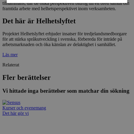
tillsammans, där de olika perspektiven bidrog till ett brett samtal om
framtida arbete med helhetsperspektivet inom verksamheten.
Strikt nödvändigt
Prestanda
Inriktning
Det här är Helhetslyftet
Funktioner
Projektet Helhetslyftet erbjuder insatser för tredjelandsmedborgare
Strikt nödvändiga kakor tillåter
för att stärka språkutveckling i svenska, förbereda för inträde på
kärnwebbplatsfunktioner som användarinloggning
och kontohantering. Webbplatsen kan inte
arbetsmarknaden och öka känslan av delaktighet i samhället.
användas ordentligt utan strikt nödvändiga cookies.
Läs mer
Leverantör
/
Namn
Utgång
Beskrivni
Domän
Relaterat
ep201
30
Denna coo
Wufoo
minuter
Wufoo fö
.wufoo.com
Fler berättelser
belastnin
webbplats
förhindra
Vi hittade inga berättelser som matchar din sökning
webbplats
CookieScriptConsent
1 månad
Denna coo
CookieScript
Cookie-Sc
www.sensus.se
Kurser och evenemang
tjänsten 
Det här gör vi
ihåg prefe
besökaren
nödvändig
Script.co
fungerar k