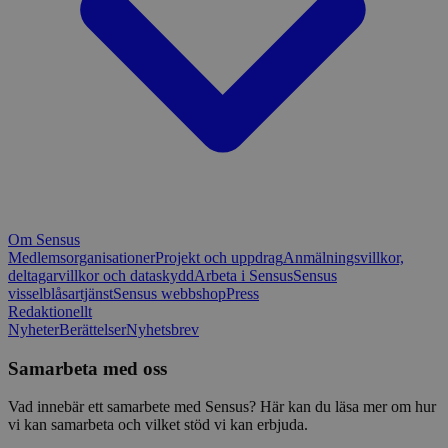
Om Sensus
Medlemsorganisationer
Projekt och uppdrag
Anmälningsvillkor,
deltagarvillkor och dataskydd
Arbeta i Sensus
Sensus
visselblåsartjänst
Sensus webbshop
Press
Redaktionellt
Nyheter
Berättelser
Nyhetsbrev
Samarbeta med oss
Vad innebär ett samarbete med Sensus? Här kan du läsa mer om hur
vi kan samarbeta och vilket stöd vi kan erbjuda.