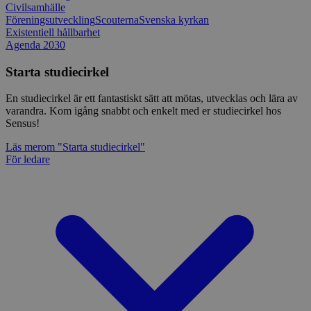
Civilsamhälle
Föreningsutveckling
Scouterna
Svenska kyrkan
Existentiell hållbarhet
Agenda 2030
Starta studiecirkel
En studiecirkel är ett fantastiskt sätt att mötas, utvecklas och lära av
varandra. Kom igång snabbt och enkelt med er studiecirkel hos
Sensus!
Läs mer
om "Starta studiecirkel"
För ledare