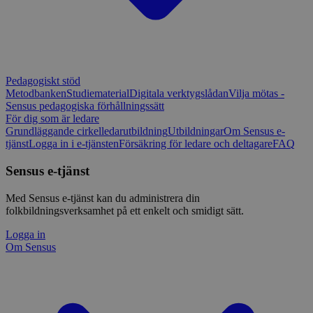
Pedagogiskt stöd
Metodbanken
Studiematerial
Digitala verktygslådan
Vilja mötas -
Sensus pedagogiska förhållningssätt
För dig som är ledare
Grundläggande cirkelledarutbildning
Utbildningar
Om Sensus e-
tjänst
Logga in i e-tjänsten
Försäkring för ledare och deltagare
FAQ
Sensus e-tjänst
Med Sensus e-tjänst kan du administrera din
folkbildningsverksamhet på ett enkelt och smidigt sätt.
Logga in
Om Sensus