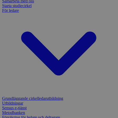
Samarbeta med oss
Starta studiecirkel
För ledare
Grundläggande cirkelledarutbildning
Utbildningar
Sensus e-tjänst
Metodbanken
Försäkring för ledare och deltagare