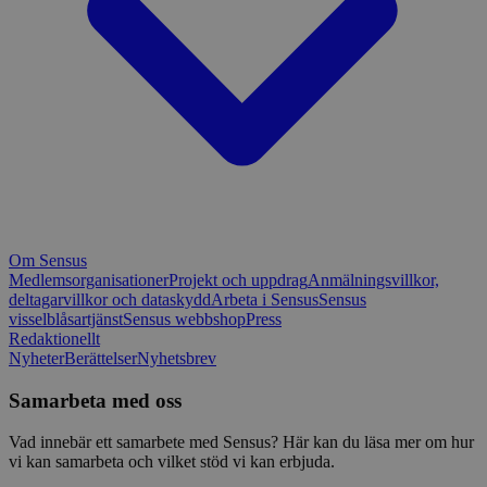
Om Sensus
Medlemsorganisationer
Projekt och uppdrag
Anmälningsvillkor,
deltagarvillkor och dataskydd
Arbeta i Sensus
Sensus
visselblåsartjänst
Sensus webbshop
Press
Redaktionellt
Nyheter
Berättelser
Nyhetsbrev
Samarbeta med oss
Vad innebär ett samarbete med Sensus? Här kan du läsa mer om hur
vi kan samarbeta och vilket stöd vi kan erbjuda.