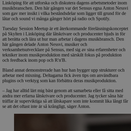
Linköping för att utforska och diskutera dagens arbetsmetoder inom
musikbranschen. Den här gången var det Sensus egna Anton Nessvi
som gav mer insikt i vilka beståndsdelar som ligger till grund för de
låtar och sound vi många gånger hört på radio och Spotify.
Tuesday Session Meetup är ett återkommande föreläsningskonceptet
på Skylten i Linköping där låtskrivare och producenter bjuds in för
att berätta och lära ut hur man arbetar i dagens musikbransch. Den
här gången delade Anton Nessvi, musiker och
verksamhetsutvecklare på Sensus, med sig av sina erfarenheter och
tekniker inom musikproduktion med särskilt fokus på produktion
och feedback inom pop och R'n'B.
Bland annat demonstrerade han hur han bygger upp strukturer och
arbetar med mixning. Deltagarna fick även tips om användbara
plugins och verktyg som kan förbättra deras musikproduktion.
– Jag har alltid lärt mig bäst genom att samarbeta eller få sitta med
andra mer erfarna låtskrivare och producenter. Jag tycker såna här
träffar är superviktiga så att låtskapare som inte kommit lika långt får
se att det oftast inte är så krångligt, säger Anton.