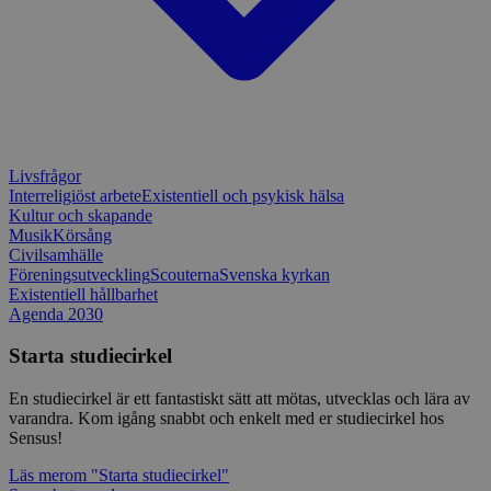
Livsfrågor
Interreligiöst arbete
Existentiell och psykisk hälsa
Kultur och skapande
Musik
Körsång
Civilsamhälle
Föreningsutveckling
Scouterna
Svenska kyrkan
Existentiell hållbarhet
Agenda 2030
Starta studiecirkel
En studiecirkel är ett fantastiskt sätt att mötas, utvecklas och lära av
varandra. Kom igång snabbt och enkelt med er studiecirkel hos
Sensus!
Läs mer
om "Starta studiecirkel"