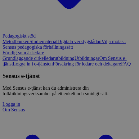
Pedagogiskt stöd
Metodbanken
Studiematerial
Digitala verktygslådan
Vilja mötas -
Sensus pedagogiska förhållningssätt
För dig som är ledare
Grundläggande cirkelledarutbildning
Utbildningar
Om Sensus e-
tjänst
Logga in i e-tjänsten
Försäkring för ledare och deltagare
FAQ
Sensus e-tjänst
Med Sensus e-tjänst kan du administrera din
folkbildningsverksamhet på ett enkelt och smidigt sätt.
Logga in
Om Sensus