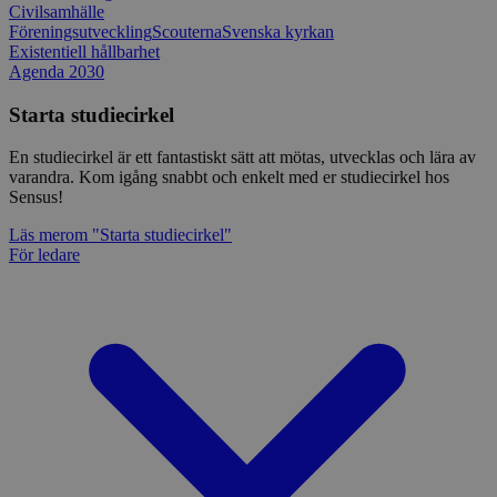
Civilsamhälle
Föreningsutveckling
Scouterna
Svenska kyrkan
Existentiell hållbarhet
Agenda 2030
Starta studiecirkel
En studiecirkel är ett fantastiskt sätt att mötas, utvecklas och lära av
varandra. Kom igång snabbt och enkelt med er studiecirkel hos
Sensus!
Läs mer
om "Starta studiecirkel"
För ledare