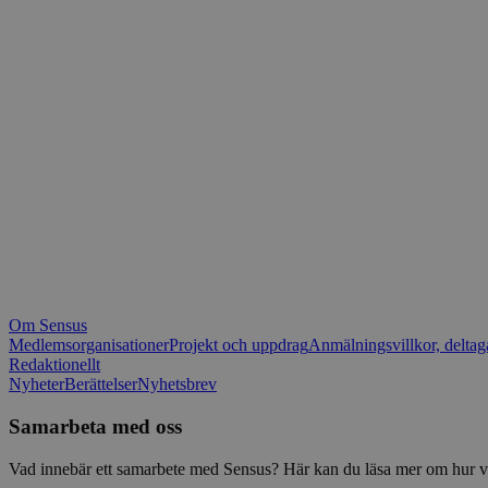
_fbp
.spot
mtm_consent_rem
__Secure-ROLLOU
matomo_ignore
VISITOR_PRIVACY_
matomo_sessid
YSC
_pk_ses
IDE
_ga_1RP1H45CK4
Om Sensus
tf_respondent_cc
Medlemsorganisationer
Projekt och uppdrag
Anmälningsvillkor, deltag
Redaktionellt
Nyheter
Berättelser
Nyhetsbrev
attribution_user_id
Samarbeta med oss
AWSALBTGCORS
Vad innebär ett samarbete med Sensus? Här kan du läsa mer om hur vi