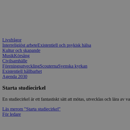
Livsfrågor
Interreligiöst arbete
Existentiell och psykisk hälsa
Kultur och skapande
Musik
Körsång
Civilsamhälle
Föreningsutveckling
Scouterna
Svenska kyrkan
Existentiell hållbarhet
Agenda 2030
Starta studiecirkel
En studiecirkel är ett fantastiskt sätt att mötas, utvecklas och lära a
Läs mer
om "Starta studiecirkel"
För ledare