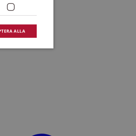
PTERA ALLA
bbplatsen kan inte
lansering,
missbruk.
nsten för att komma
r nödvändigt att
t.
lingsplattform för
plats mot en viss