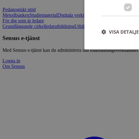
Pedagogiskt stöd
Metodbanken
Studiematerial
Digitala verktygslådan
Vilja mötas - Sensu
För dig som är ledare
Grundläggande cirkelledarutbildning
Utbildningar
Om Sensus e-tjänst
L
VISA DETALJ
Sensus e-tjänst
Med Sensus e-tjänst kan du administrera din folkbildningsverksamhet p
Logga in
Om Sensus
Strikt nödvändiga ka
användas ordentligt 
Namn
ep201
CookieScriptConse
csrftoken