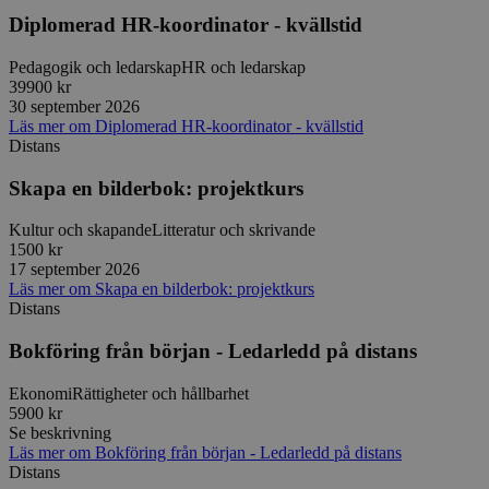
typ av pr
Diplomerad HR-koordinator - kvällstid
på webbfo
_splunk_rum_sid
sensus.wufoo.com
15
Denna coo
Pedagogik och ledarskap
HR och ledarskap
minuter
Wufoo fö
belastnin
39900 kr
webbplats
30 september 2026
förhindra
Läs mer
om
Diplomerad HR-koordinator - kvällstid
webbplats
Distans
Storage declaration
Skapa en bilderbok: projektkurs
Storage
Namn
Beskrivning
type
Kultur och skapande
Litteratur och skrivande
1500 kr
lastExternalReferrerTime
Local
17 september 2026
storage
Läs mer
om
Skapa en bilderbok: projektkurs
lastExternalReferrer
Local
Distans
storage
Bokföring från början - Ledarledd på distans
Ekonomi
Rättigheter och hållbarhet
5900 kr
Leverantör
Namn
Utgång
Beskrivning
Se beskrivning
/
Domän
Leverantör
/
Namn
Utgång
Beskr
Läs mer
om
Bokföring från början - Ledarledd på distans
Domän
sp_t
1 år
Krävs för att
Spotify Inc.
Leverantör
/
Distans
Namn
Utgång
Besk
säkerställa
.spotify.com
_pk_id
1 år
Använ
InnoCraft Ltd
Domän