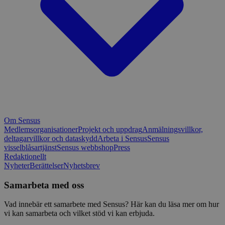
Om Sensus
Medlemsorganisationer
Projekt och uppdrag
Anmälningsvillkor,
deltagarvillkor och dataskydd
Arbeta i Sensus
Sensus
visselblåsartjänst
Sensus webbshop
Press
Redaktionellt
Nyheter
Berättelser
Nyhetsbrev
Samarbeta med oss
Vad innebär ett samarbete med Sensus? Här kan du läsa mer om hur
vi kan samarbeta och vilket stöd vi kan erbjuda.