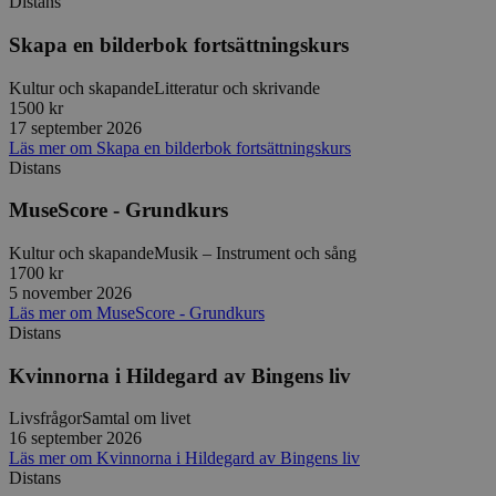
Distans
Strikt nödvändiga kakor tillåter
Skapa en bilderbok fortsättningskurs
kärnwebbplatsfunktioner som användarinloggning
och kontohantering. Webbplatsen kan inte
användas ordentligt utan strikt nödvändiga cookies.
Kultur och skapande
Litteratur och skrivande
1500 kr
Leverantör
/
Namn
Utgång
Beskrivni
17 september 2026
Domän
Läs mer
om
Skapa en bilderbok fortsättningskurs
ep201
30
Denna coo
Wufoo
Distans
minuter
Wufoo fö
.wufoo.com
belastnin
MuseScore - Grundkurs
webbplats
förhindra
webbplats
Kultur och skapande
Musik – Instrument och sång
CookieScriptConsent
1 månad
Denna coo
CookieScript
1700 kr
Cookie-Sc
www.sensus.se
5 november 2026
tjänsten 
Läs mer
om
MuseScore - Grundkurs
ihåg prefe
Distans
besökaren
nödvändig
Script.co
Kvinnorna i Hildegard av Bingens liv
fungerar k
csrftoken
www.sensus.se
12
Denna coo
Livsfrågor
Samtal om livet
månader
till Djang
Google
16 september 2026
4 dagar
webbutvec
Privacy Policy
Läs mer
om
Kvinnorna i Hildegard av Bingens liv
för Pytho
utformad 
Distans
en webbpl