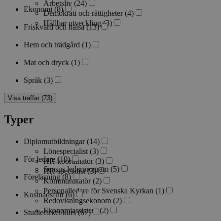
Arbetsliv
(24)
Ekonomi
(8)
Demokrati och rättigheter
(4)
Hållbar utveckling
(3)
Friskvård och hälsa
(13)
Hem och trädgård
(1)
Mat och dryck
(1)
Språk
(3)
Visa träffar (73)
Typer
Diplomutbildningar
(14)
Lönespecialist
(3)
För ledare
(10)
HR-koordinator
(3)
Sensus ledarprogram
(5)
HR-specialist
(3)
Föreläsning
(8)
Kommunikatör
(2)
Personalledare för Svenska Kyrkan
(1)
Kostnadsfritt
(6)
Redovisningsekonom
(2)
Ekonomiassistent
(2)
Studiecirkel/kurs
(67)