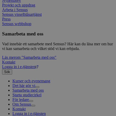
Nyhetsbrev
kort s
Projekt och uppdrag
bokstä
Arbeta i Sensus
refer
instäl
Sensus visselblåsartjänst
Press
Sensus webbshop
Samarbeta med oss
Vad innebär ett samarbete med Sensus? Här kan du läsa mer om hur
vi kan samarbeta och vilket stöd vi kan erbjuda.
Läs mer
om "Samarbeta med oss"
Kontakt
Logga in i e-tjänsten
Sök
Kurser och evenemang
Det här gör vi
Samarbeta med oss
Livsfrågor
Starta studiecirkel
Kultur och skapande
Interreligiöst arbete
För ledare
Civilsamhälle
Existentiell och psykisk hälsa
Musik
Om Sensus
Existentiell hållbarhet
Grundläggande cirkelledarutbildning
Körsång
Föreningsutveckling
Kontakt
Utbildningar
Berättelser
Scouterna
Agenda 2030
Logga in i e-tjänsten
Sensus e-tjänst
Nyheter
Svenska kyrkan