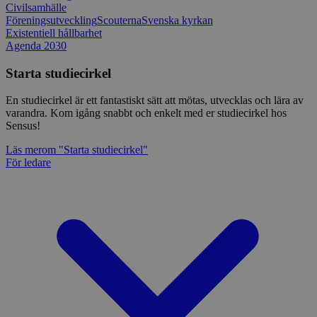
Civilsamhälle
Föreningsutveckling
Scouterna
Svenska kyrkan
Existentiell hållbarhet
Agenda 2030
Starta studiecirkel
En studiecirkel är ett fantastiskt sätt att mötas, utvecklas och lära av
varandra. Kom igång snabbt och enkelt med er studiecirkel hos
Sensus!
Läs mer
om "Starta studiecirkel"
För ledare