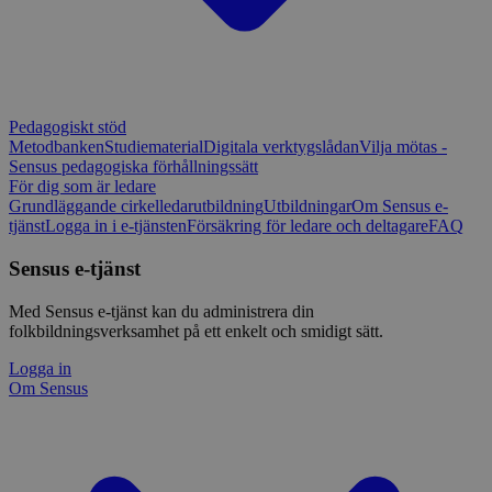
Pedagogiskt stöd
Metodbanken
Studiematerial
Digitala verktygslådan
Vilja mötas -
Sensus pedagogiska förhållningssätt
För dig som är ledare
Grundläggande cirkelledarutbildning
Utbildningar
Om Sensus e-
tjänst
Logga in i e-tjänsten
Försäkring för ledare och deltagare
FAQ
Sensus e-tjänst
Med Sensus e-tjänst kan du administrera din
folkbildningsverksamhet på ett enkelt och smidigt sätt.
Logga in
Om Sensus